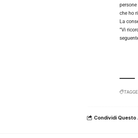
persone 
che ho r
La conse
“Vi rico
seguente
TAGGE
Condividi Questo 