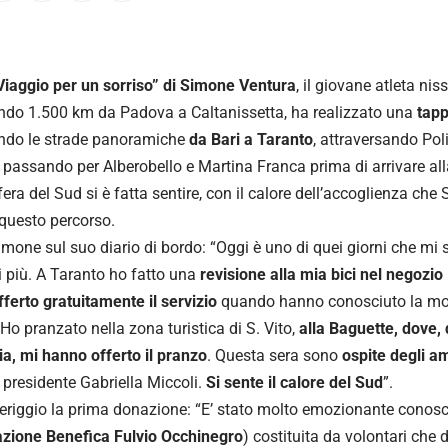
Viaggio per un sorriso” di Simone Ventura
, il giovane atleta ni
ndo 1.500 km da Padova a Caltanissetta, ha realizzato una
tapp
endo le strade panoramiche
da Bari a Taranto
, attraversando Pol
a, passando per Alberobello e Martina Franca prima di arrivare all
era del Sud si è fatta sentire, con il calore dell’accoglienza ch
questo percorso.
imone sul suo diario di bordo: “Oggi è uno di quei giorni che mi
i più. A Taranto ho fatto una
revisione alla mia bici nel negozio
ferto gratuitamente il servizio
quando hanno conosciuto la mot
 Ho pranzato nella zona turistica di S. Vito,
alla Baguette, dove, 
ia, mi hanno offerto il pranzo
. Questa sera sono
ospite degli am
, presidente Gabriella Miccoli.
Si sente il calore del Sud
”.
riggio la prima donazione: “E’ stato molto emozionante conos
azione Benefica Fulvio Occhinegro
) costituita da volontari che