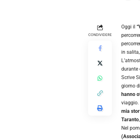
Oggi il
“
percorre
CONDIVIDERE
percorr
in salit
L’atmosf
durante 
Scrive S
giorno d
hanno of
viaggio.
mia stor
Taranto
Nel pome
(Associ