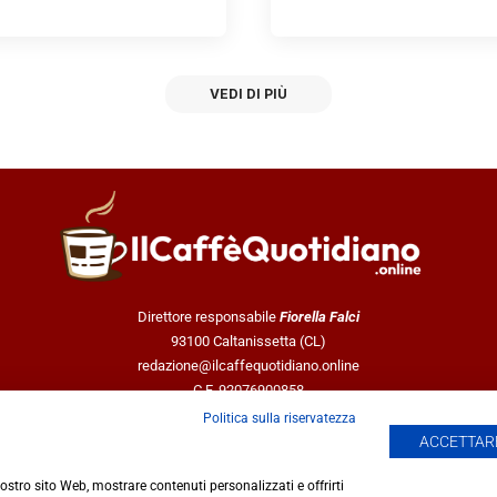
VEDI DI PIÙ
Direttore responsabile
Fiorella Falci
93100 Caltanissetta (CL)
redazione@ilcaffequotidiano.online
C.F. 92076900858
Chi siamo
Politica sulla riservatezza
Privacy & Cookie Policy
ACCETTARE
 nostro sito Web, mostrare contenuti personalizzati e offrirti