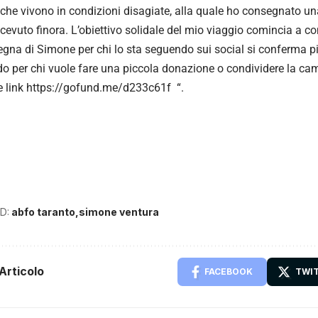
che vivono in condizioni disagiate, alla quale ho consegnato un
icevuto finora. L’obiettivo solidale del mio viaggio comincia a co
gna di Simone per chi lo sta seguendo sui social si conferma p
rdo per chi vuole fare una piccola donazione o condividere la ca
 link
https://gofund.me/d233c61f
“.
D:
abfo taranto
simone ventura
Articolo
FACEBOOK
TWI