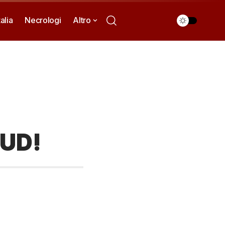
talia
Necrologi
Altro
UD!