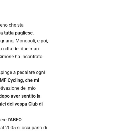
sseno che sta
a tutta pugliese
,
ignano, Monopoli, e poi,
a città dei due mari.
e Simone ha incontrato
 spinge a pedalare ogni
 MF Cycling, che mi
ivazione del mio
dopo aver sentito la
ici del vespa Club di
cere
l’ABFO
 dal 2005 si occupano di