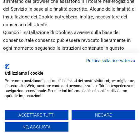
all’interno del browser che assistono il Titolare nell’erogazione
del Servizio in base alle finalità descritte. Alcune delle finalità di
installazione dei Cookie potrebbero, inoltre, necessitare del
consenso dell’Utente.
Quando l’installazione di Cookies avviene sulla base del
consenso, tale consenso può essere revocato liberamente in
ogni momento seguendo le istruzioni contenute in questo
documento.
Politica sulla riservatezza
Cookie tecnici e di statistica aggregata
Utilizziamo i cookie
Attività strettamente necessarie al funzionamento
Potremmo posizionarli per l'analisi dei dati dei nostri visitatori, per migliorare
il nostro sito Web, mostrare contenuti personalizzati e offrirti un'esperienza di
Questo Sito Web utilizza Cookie per salvare la sessione
navigazione eccezionale. Per ulteriori informazioni sui cookie utilizziamo
dell’Utente e per svolgere altre attività strettamente necessarie
aprire le impostazioni.
al funzionamento di questo Sito Web, ad esempio in relazione
alla distribuzione del traffico.
ACCETTARE TUTTI
NEGARE
Attività di salvataggio delle preferenze, ottimizzazione e
statistica
NO, AGGIUSTA
Questo Sito Web utilizza Cookie per salvare le preferenze di