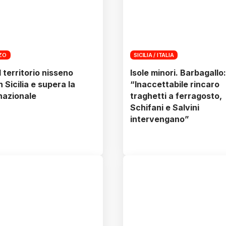
ZZO
SICILIA / ITALIA
l territorio nisseno
Isole minori. Barbagallo:
n Sicilia e supera la
“Inaccettabile rincaro
nazionale
traghetti a ferragosto,
Schifani e Salvini
intervengano”