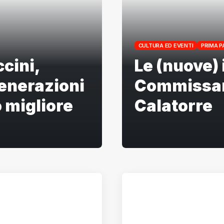
CULTURA ED EVENTI
PRIMA P
cini,
Le (nuove) 
generazioni
Commissari
 migliore
Calatorre