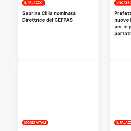
IL PALAZZO
UNCATE
Sabrina Cillia nominata
Prefett
Direttrice del CEFPAS
nuove 
per le 
portatr
MONDI VITALI
IL PALA