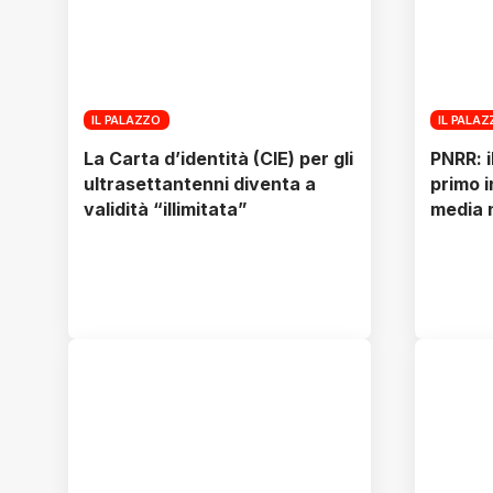
IL PALAZZO
IL PALA
La Carta d’identità (CIE) per gli
PNRR: i
ultrasettantenni diventa a
primo i
validità “illimitata”
media 