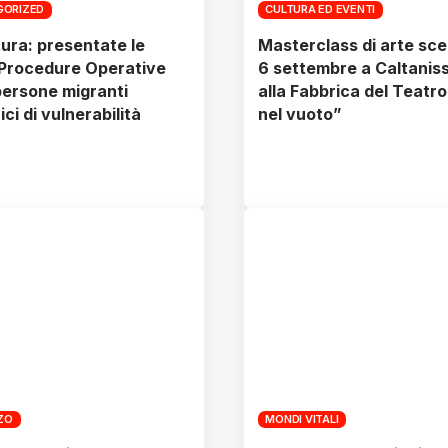
GORIZED
CULTURA ED EVENTI
ura: presentate le
Masterclass di arte scen
Procedure Operative
6 settembre a Caltanis
persone migranti
alla Fabbrica del Teatro
ici di vulnerabilità
nel vuoto”
ZZO
MONDI VITALI