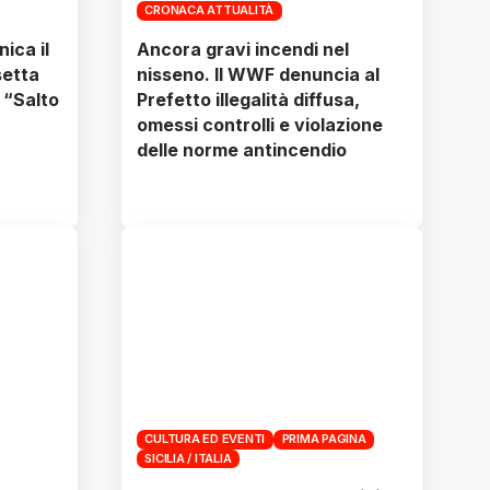
CRONACA ATTUALITÀ
ica il
Ancora gravi incendi nel
setta
nisseno. Il WWF denuncia al
 “Salto
Prefetto illegalità diffusa,
omessi controlli e violazione
delle norme antincendio
CULTURA ED EVENTI
PRIMA PAGINA
SICILIA / ITALIA