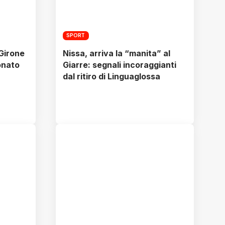
SPORT
 Girone
Nissa, arriva la “manita” al
onato
Giarre: segnali incoraggianti
dal ritiro di Linguaglossa