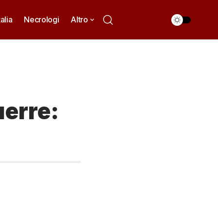
talia
Necrologi
Altro
uerre: