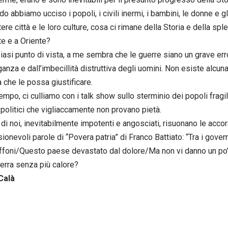
o abbiamo ucciso i popoli, i civili inermi, i bambini, le donne e g
ere città e le loro culture, cosa ci rimane della Storia e della spl
e e a Oriente?
iasi punto di vista, a me sembra che le guerre siano un grave err
ganza e dall’imbecillità distruttiva degli uomini. Non esiste alcuna
 che le possa giustificare.
tempo, ci culliamo con i talk show sullo sterminio dei popoli fragi
 politici che vigliaccamente non provano pietà.
 di noi, inevitabilmente impotenti e angosciati, risuonano le accor
onevoli parole di “Povera patria” di Franco Battiato: “Tra i govern
buffoni/Questo paese devastato dal dolore/Ma non vi danno un po
 terra senza più calore?
Calà