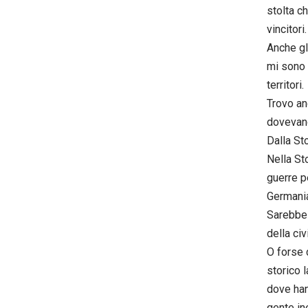
stolta c
vincitori.
Anche gl
mi sono 
territori.
Trovo an
dovevano 
Dalla St
Nella St
guerre p
Germania
Sarebbe 
della ci
O forse 
storico 
dove han
gente in