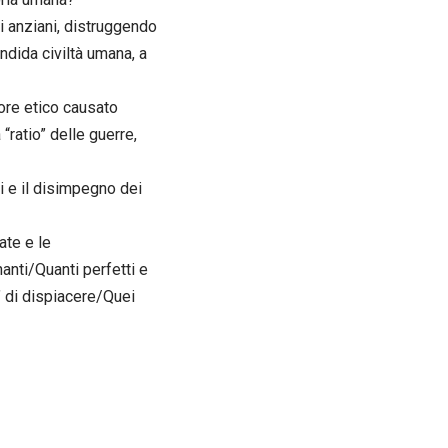
li anziani, distruggendo
endida civiltà umana, a
ore etico causato
 “ratio” delle guerre,
li e il disimpegno dei
ate e le
anti/Quanti perfetti e
’ di dispiacere/Quei