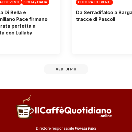
A ED EVENTI
SICILIA / ITALIA
CULTURA ED EVENTI
a Di Bella e
Da Serradifalco a Barga,
iliano Pace firmano
tracce di Pascoli
rata perfetta a
a con Lullaby
VEDI DI PIÙ
Direttore responsabile
Fiorella Falci