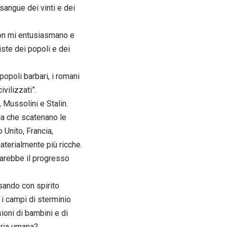
sangue dei vinti e dei
 non mi entusiasmano e
iste dei popoli e dei
opoli barbari, i romani
ivilizzati”.
 Mussolini e Stalin.
ica che scatenano le
Unito, Francia,
aterialmente più ricche.
 sarebbe il progresso
ssando con spirito
 i campi di sterminio
oni di bambini e di
oria umana?