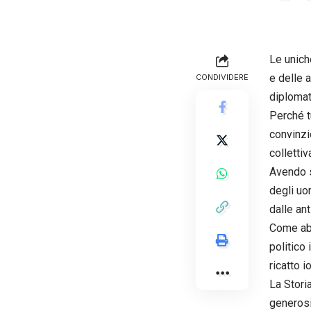
Le unich
e delle 
CONDIVIDERE
diplomat
Perché t
convinzi
collettiv
Avendo s
degli uo
dalle an
Come abb
politico
ricatto i
La Stori
generosi