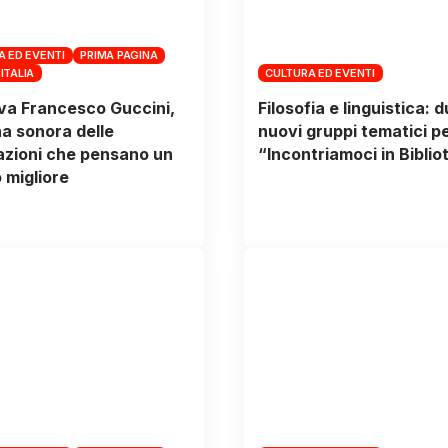
A ED EVENTI
PRIMA PAGINA
 ITALIA
CULTURA ED EVENTI
va Francesco Guccini,
Filosofia e linguistica: 
a sonora delle
nuovi gruppi tematici p
zioni che pensano un
“Incontriamoci in Biblio
migliore