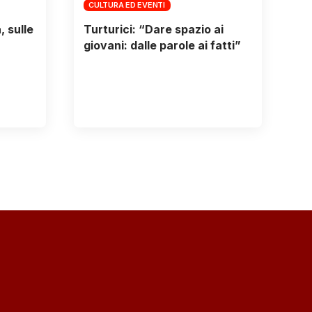
CULTURA ED EVENTI
 sulle
Turturici: “Dare spazio ai
giovani: dalle parole ai fatti”