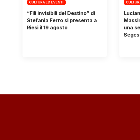
CULTURA ED EVENTI
CULTUR
“Fili invisibili del Destino” di
Lucian
Stefania Ferro si presenta a
Massim
Riesi il 19 agosto
una se
Segest