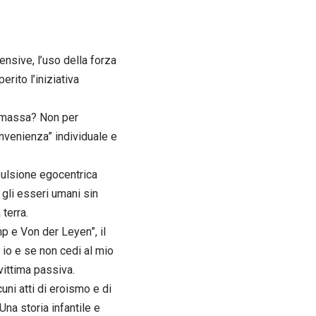
nsive, l’uso della forza
rito l’iniziativa
i massa? Non per
nvenienza” individuale e
pulsione egocentrica
 gli esseri umani sin
terra.
p e Von der Leyen”, il
 io e se non cedi al mio
a vittima passiva.
uni atti di eroismo e di
Una storia infantile e