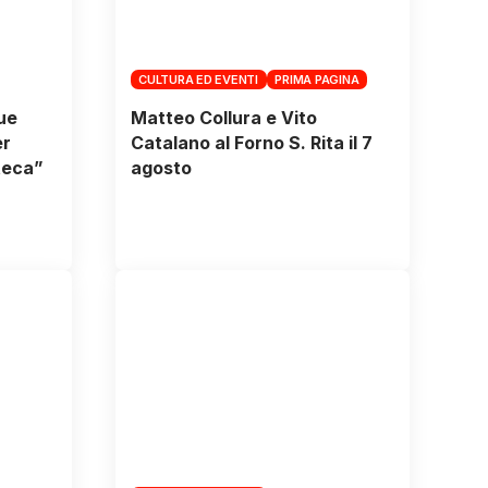
CULTURA ED EVENTI
PRIMA PAGINA
due
Matteo Collura e Vito
er
Catalano al Forno S. Rita il 7
teca”
agosto