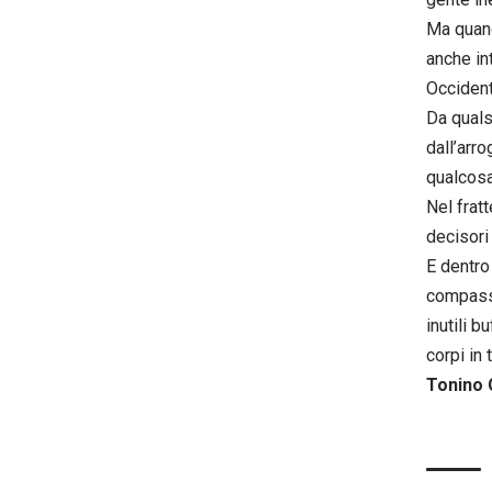
Ma quand
anche int
Occident
Da quals
dall’arro
qualcosa
Nel frat
decisori
E dentro
compassi
inutili 
corpi in
Tonino 