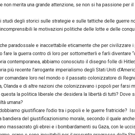
he non merita una grande attenzione, se non si ha passione per il 
i studi degli storici sulle strategie e sulle tattiche delle guerre
incomprensibili le motivazioni politiche delle lotte e delle conqu
che paradossale e inaccettabile eticamente che per civilizzare i p
fare la guerra contro di loro per sottometterli e farli diventare “c
oria contemporanea, abbiamo conosciuto il disegno folle di Hitler,
oria più recente l’arrogante imperialismo degli Stati Uniti d’Amer
er comandare loro nel mondo o il passato colonizzatore di Regno 
, Olanda e di altre nazioni che colonizzavano i popoli per farsi m
questa la politica liberale che desidera la libertà di tutti? Dove
viltà umana?
dobbiamo giustificare l’odio tra i popoli e le guerre fratricide? I
la bandiera del giustificazionismo morale, secondo il quale anche
no massacrato gli ebrei e i bombardamenti su Gaza, con le uccisi
erme, erano e sono inevitabili per il presunto progresso della St