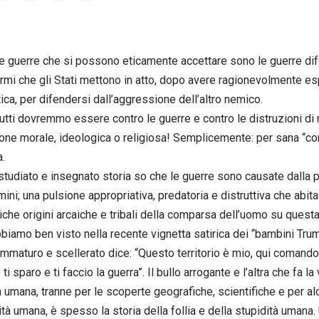
e guerre che si possono eticamente accettare sono le guerre dife
armi che gli Stati mettono in atto, dopo avere ragionevolmente espe
ica, per difendersi dall’aggressione dell’altro nemico.
utti dovremmo essere contro le guerre e contro le distruzioni d
one morale, ideologica o religiosa! Semplicemente: per sana “co
a.
tudiato e insegnato storia so che le guerre sono causate dalla 
mini; una pulsione appropriativa, predatoria e distruttiva che abita
tiche origini arcaiche e tribali della comparsa dell’uomo su questa 
iamo ben visto nella recente vignetta satirica dei “bambini Trum
 immaturo e scellerato dice: “Questo territorio è mio, qui comando
o ti sparo e ti faccio la guerra”. Il bullo arrogante e l’altra che fa l
a umana, tranne per le scoperte geografiche, scientifiche e per alc
tà umana, è spesso la storia della follia e della stupidità umana. 