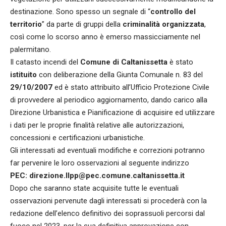
destinazione. Sono spesso un segnale di “
controllo del
territorio
” da parte di gruppi della
criminalità organizzata
,
così come lo scorso anno è emerso massicciamente nel
palermitano.
Il catasto incendi del
Comune di Caltanissetta
è stato
istituito
con deliberazione della Giunta Comunale n. 83 del
29/10/2007
ed è stato attribuito all’Ufficio Protezione Civile
di provvedere al periodico aggiornamento, dando carico alla
Direzione Urbanistica e Pianificazione di acquisire ed utilizzare
i dati per le proprie finalità relative alle autorizzazioni,
concessioni e certificazioni urbanistiche.
Gli interessati ad eventuali modifiche e correzioni potranno
far pervenire le loro osservazioni al seguente indirizzo
PEC: direzione.llpp@pec.comune.caltanissetta.it
Dopo che saranno state acquisite tutte le eventuali
osservazioni pervenute dagli interessati si procederà con la
redazione dell’elenco definitivo dei soprassuoli percorsi dal
fuoco nel 2023, per la sua definitiva approvazione con