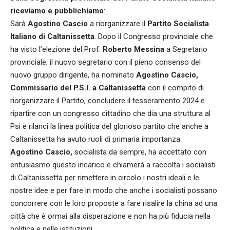
riceviamo e pubblichiamo
:
Sarà
Agostino Cascio
a riorganizzare il
Partito Socialista
Italiano di Caltanissetta
. Dopo il Congresso provinciale che
ha visto l’elezione del Prof.
Roberto Messina
a Segretario
provinciale, il nuovo segretario con il pieno consenso del
nuovo gruppo dirigente, ha nominato
Agostino Cascio,
Commissario del P.S.I. a
Caltanissetta
con il compito di
riorganizzare il Partito, concludere il tesseramento 2024 e
ripartire con un congresso cittadino che dia una struttura al
Psi e rilanci la linea politica del glorioso partito che anche a
Caltanissetta ha avuto ruoli di primaria importanza.
Agostino Cascio,
socialista da sempre, ha accettato con
entusiasmo questo incarico e chiamerà a raccolta i socialisti
di Caltanissetta per rimettere in circolo i nostri ideali e le
nostre idee e per fare in modo che anche i socialisti possano
concorrere con le loro proposte a fare risalire la china ad una
città che è ormai alla disperazione e non ha più fiducia nella
politica e nelle istituzioni.