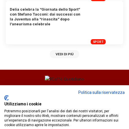
Delia celebra la “Giornata dello Sport”
con Stefano Tacconi: dai successi con
la Juventus alla “rinascita” dopo
l’aneurisma celebrale
SPORT
VEDI DI PIÙ
Direttore responsabile
Fiorella Falci
Politica sulla riservatezza
93100 Caltanissetta (CL)
Utilizziamo i cookie
redazione@ilcaffequotidiano.online
Potremmo posizionarli per l'analisi dei dati dei nostri visitatori, per
C.F. 92076900858
migliorare il nostro sito Web, mostrare contenuti personalizzati e offrirti
Chi siamo
un'esperienza di navigazione eccezionale. Per ulteriori informazioni sui
Privacy & Cookie Policy
cookie utilizziamo aprire le impostazioni.