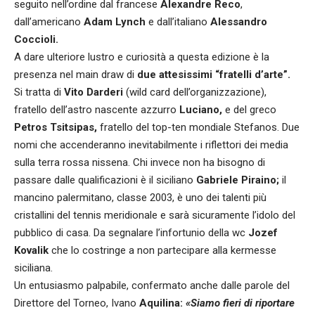
seguito nell’ordine dal francese
Alexandre Reco
,
dall’americano
Adam Lynch
e dall’italiano
Alessandro
Coccioli.
A dare ulteriore lustro e curiosità a questa edizione è la
presenza nel main draw di
due attesissimi “fratelli d’arte”.
Si tratta di
Vito Darderi
(wild card dell’organizzazione),
fratello dell’astro nascente azzurro
Luciano,
e del greco
Petros Tsitsipas,
fratello del top-ten mondiale Stefanos. Due
nomi che accenderanno inevitabilmente i riflettori dei media
sulla terra rossa nissena. Chi invece non ha bisogno di
passare dalle qualificazioni è il siciliano
Gabriele Piraino;
il
mancino palermitano, classe 2003, è uno dei talenti più
cristallini del tennis meridionale e sarà sicuramente l’idolo del
pubblico di casa. Da segnalare l’infortunio della wc
Jozef
Kovalik
che lo costringe a non partecipare alla kermesse
siciliana.
Un entusiasmo palpabile, confermato anche dalle parole del
Direttore del Torneo, Ivano
Aquilina:
«Siamo fieri di riportare