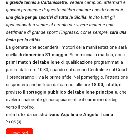
il grande tennis a Caltanissetta.
Vedere campioni affermati e
giovani promesse di questo calibro calcare i nostri campi
è
una gioia per gli sportivi di tutta la Sicilia.
Invito tutti gli
appassionati a venire al circolo per vivere insieme una
settimana di grande sport: l’ingresso, come sempre,
sarà una
festa per la città»
.
La giornata che accenderà i motori della manifestazione sarà
quella di
domenica 31 maggio.
Si comincia la mattina, con i
primi match del tabellone d
i qualificazione programmati a
partire dalle ore 10:30, quando sul campo Centrale e sul Court
1 prenderanno il via le prime sfide. Nel pomeriggio, l’attenzione
si sposterà anche fuori dal campo: alle ore
18:00,
infatti, è
previsto il
sorteggio pubblico del tabellone principale
, che
svelerà finalmente gli accoppiamenti e il cammino dei big
verso il trofeo.
nella foto: da sinistra
Ivano Aquilina e Angelo Traina
QS (3)
Download