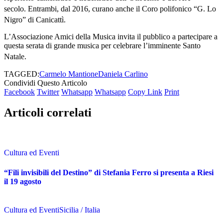
secolo
. Entrambi, dal 2016, curano anche il Coro polifonico “G. Lo
Nigro” di Canicattì
.
L’Associazione Amici della Musica invita il pubblico a partecipare a
questa serata di grande musica per celebrare l’imminente Santo
Natale
.
TAGGED:
Carmelo Mantione
Daniela Carlino
Condividi Questo Articolo
Facebook
Twitter
Whatsapp
Whatsapp
Copy Link
Print
Articoli correlati
Cultura ed Eventi
“Fili invisibili del Destino” di Stefania Ferro si presenta a Riesi
il 19 agosto
Cultura ed Eventi
Sicilia / Italia