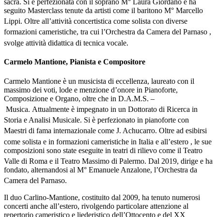
sacra
. Si è perfezionata con il soprano M° Laura Giordano e ha
seguito Masterclass tenute da artisti come il baritono M° Marcello
Lippi
. Oltre all’attività concertistica come solista con diverse
formazioni cameristiche, tra cui l’Orchestra da Camera del Parnaso
,
svolge attività didattica di tecnica vocale
.
Carmelo Mantione, Pianista e Compositore
Carmelo Mantione è un musicista di eccellenza, laureato con il
massimo dei voti, lode e menzione d’onore in Pianoforte,
Composizione e Organo, oltre che in D.A.M.S. –
Musica
. Attualmente è impegnato in un Dottorato di Ricerca in
Storia e Analisi Musicale
. Si è perfezionato in pianoforte con
Maestri di fama internazionale come J. Achucarro
. Oltre ad esibirsi
come solista e in formazioni cameristiche in Italia e all’estero
, le sue
composizioni sono state eseguite in teatri di rilievo come il Teatro
Valle di Roma e il Teatro Massimo di Palermo
. Dal 2019, dirige e ha
fondato, alternandosi al M° Emanuele Anzalone, l’Orchestra da
Camera del Parnaso
.
Il duo Carlino-Mantione, costituito dal 2009, ha tenuto numerosi
concerti anche all’estero, rivolgendo particolare attenzione al
repertorio cameristico e liederistico dell’Ottocento e del XX