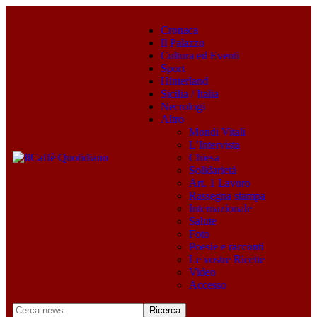
Cronaca
Il Palazzo
Cultura ed Eventi
Sport
Hinterland
Sicilia / Italia
Necrologi
Altro
Mondi Vitali
L’Intervista
Chiesa
Solidarietà
Art. 1 Lavoro
Rassegna stampa
Internazionale
Salute
Foto
Poesie e racconti
Le vostre Ricette
Video
Accesso