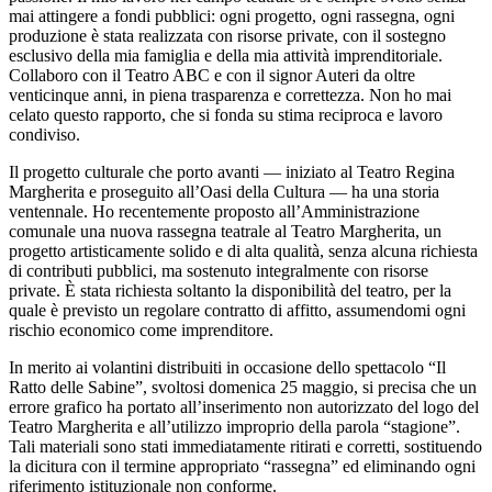
mai attingere a fondi pubblici: ogni progetto, ogni rassegna, ogni
produzione è stata realizzata con risorse private, con il sostegno
esclusivo della mia famiglia e della mia attività imprenditoriale.
Collaboro con il Teatro ABC e con il signor Auteri da oltre
venticinque anni, in piena trasparenza e correttezza. Non ho mai
celato questo rapporto, che si fonda su stima reciproca e lavoro
condiviso.
Il progetto culturale che porto avanti — iniziato al Teatro Regina
Margherita e proseguito all’Oasi della Cultura — ha una storia
ventennale. Ho recentemente proposto all’Amministrazione
comunale una nuova rassegna teatrale al Teatro Margherita, un
progetto artisticamente solido e di alta qualità, senza alcuna richiesta
di contributi pubblici, ma sostenuto integralmente con risorse
private. È stata richiesta soltanto la disponibilità del teatro, per la
quale è previsto un regolare contratto di affitto, assumendomi ogni
rischio economico come imprenditore.
In merito ai volantini distribuiti in occasione dello spettacolo “Il
Ratto delle Sabine”, svoltosi domenica 25 maggio, si precisa che un
errore grafico ha portato all’inserimento non autorizzato del logo del
Teatro Margherita e all’utilizzo improprio della parola “stagione”.
Tali materiali sono stati immediatamente ritirati e corretti, sostituendo
la dicitura con il termine appropriato “rassegna” ed eliminando ogni
riferimento istituzionale non conforme.