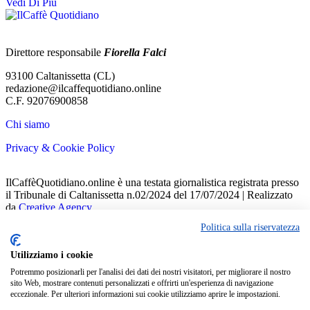
Vedi Di Più
Direttore responsabile
Fiorella Falci
93100 Caltanissetta (CL)
redazione@ilcaffequotidiano.online
C.F. 92076900858
Chi siamo
Privacy & Cookie Policy
IlCaffèQuotidiano.online è una testata giornalistica registrata presso
il Tribunale di Caltanissetta n.02/2024 del 17/07/2024 | Realizzato
da
Creative Agency
Politica sulla riservatezza
Welcome Back!
Sign in to your account
Utilizziamo i cookie
Potremmo posizionarli per l'analisi dei dati dei nostri visitatori, per migliorare il nostro
Nome utente o indirizzo email
sito Web, mostrare contenuti personalizzati e offrirti un'esperienza di navigazione
eccezionale. Per ulteriori informazioni sui cookie utilizziamo aprire le impostazioni.
Password