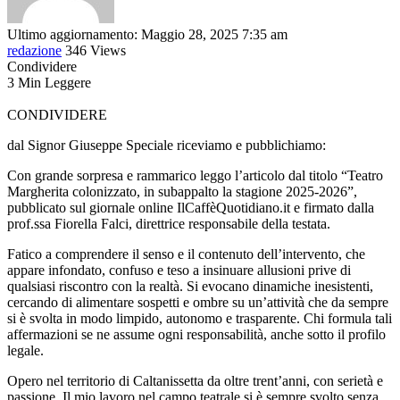
Ultimo aggiornamento: Maggio 28, 2025 7:35 am
redazione
346 Views
Condividere
3 Min Leggere
CONDIVIDERE
dal Signor Giuseppe Speciale riceviamo e pubblichiamo:
Con grande sorpresa e rammarico leggo l’articolo dal titolo “Teatro
Margherita colonizzato, in subappalto la stagione 2025-2026”,
pubblicato sul giornale online IlCaffèQuotidiano.it e firmato dalla
prof.ssa Fiorella Falci, direttrice responsabile della testata.
Fatico a comprendere il senso e il contenuto dell’intervento, che
appare infondato, confuso e teso a insinuare allusioni prive di
qualsiasi riscontro con la realtà. Si evocano dinamiche inesistenti,
cercando di alimentare sospetti e ombre su un’attività che da sempre
si è svolta in modo limpido, autonomo e trasparente. Chi formula tali
affermazioni se ne assume ogni responsabilità, anche sotto il profilo
legale.
Opero nel territorio di Caltanissetta da oltre trent’anni, con serietà e
passione. Il mio lavoro nel campo teatrale si è sempre svolto senza