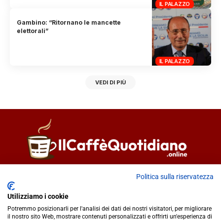
IL PALAZZO
Gambino: “Ritornano le mancette
elettorali”
IL PALAZZO
VEDI DI PIÙ
Direttore responsabile
Fiorella Falci
Politica sulla riservatezza
93100 Caltanissetta (CL)
Utilizziamo i cookie
redazione@ilcaffequotidiano.online
Potremmo posizionarli per l'analisi dei dati dei nostri visitatori, per migliorare
C.F. 92076900858
il nostro sito Web, mostrare contenuti personalizzati e offrirti un'esperienza di
Chi siamo