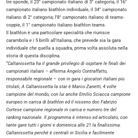
tre sponde, il 23° campionato italiano di 3° categoria, il 16°
campionato italiano biathlon individuale, il 34° campionato
italiano di 2° categoria; l’8° campionato italiano di teams-
coppie, il 1° campionato italiano biathlon teams.
Il biathlon è una particolare specialità che riunisce
carambola e i 5 birilli all’italiana, che prevede sia la gara
individuale che quella a squadra, prima volta assoluta nella
storia di questa disciplina.
“
Caltanissetta ha il grande privilegio di ospitare le finali dei
campionati italiani – afferma Angelo Contraffatto,
responsabile regionale – con in gara i giocatori italiani più
titolati, A Caltanissetta la star è Marco Zanetti, 4 volte
campione del mondo, con lui anche Emilio Sciacca campione
europeo in carica di biathlon ed il nisseno doc Fabrizio
Cortese campione regionale in carica e numero tre del
ranking nazionale. Il programma è intenso ed articolato, con
tante gare tutti i giorni e domenica alle 21 la finalissima.
Caltanissetta perché è centrali in Sicilia e facilmente