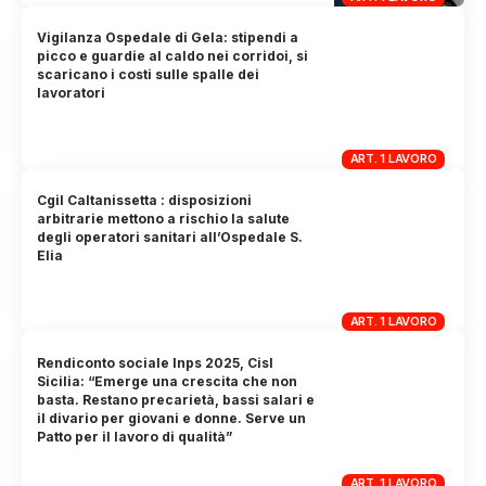
Vigilanza Ospedale di Gela: stipendi a
picco e guardie al caldo nei corridoi, si
scaricano i costi sulle spalle dei
lavoratori
ART. 1 LAVORO
Cgil Caltanissetta : disposizioni
arbitrarie mettono a rischio la salute
degli operatori sanitari all’Ospedale S.
Elia
ART. 1 LAVORO
Rendiconto sociale Inps 2025, Cisl
Sicilia: “Emerge una crescita che non
basta. Restano precarietà, bassi salari e
il divario per giovani e donne. Serve un
Patto per il lavoro di qualità”
ART. 1 LAVORO