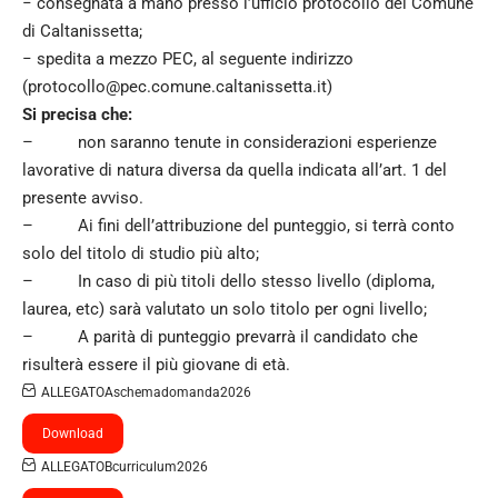
− consegnata a mano presso l’ufficio protocollo del Comune
di Caltanissetta;
− spedita a mezzo PEC, al seguente indirizzo
(
protocollo@pec.comune.caltanissetta.it
)
Si precisa che:
– non saranno tenute in considerazioni esperienze
lavorative di natura diversa da quella indicata all’art. 1 del
presente avviso.
– Ai fini dell’attribuzione del punteggio, si terrà conto
solo del titolo di studio più alto;
– In caso di più titoli dello stesso livello (diploma,
laurea, etc) sarà valutato un solo titolo per ogni livello;
– A parità di punteggio prevarrà il candidato che
risulterà essere il più giovane di età.
ALLEGATOAschemadomanda2026
Download
ALLEGATOBcurriculum2026