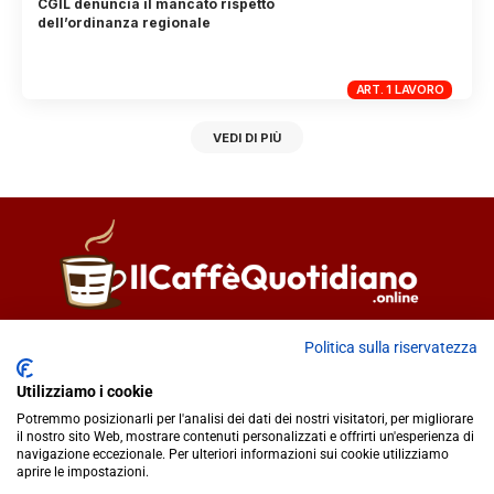
CGIL denuncia il mancato rispetto
dell’ordinanza regionale
ART. 1 LAVORO
VEDI DI PIÙ
Direttore responsabile
Fiorella Falci
Politica sulla riservatezza
93100 Caltanissetta (CL)
Utilizziamo i cookie
redazione@ilcaffequotidiano.online
Potremmo posizionarli per l'analisi dei dati dei nostri visitatori, per migliorare
C.F. 92076900858
il nostro sito Web, mostrare contenuti personalizzati e offrirti un'esperienza di
Chi siamo
navigazione eccezionale. Per ulteriori informazioni sui cookie utilizziamo
Privacy & Cookie Policy
aprire le impostazioni.