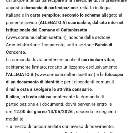
Chiunque intenda partecipare alla selezione dovrà presentare
apposita
domanda di partecipazione
, redatta in lingua
italiana e
in carta semplice, secondo lo schema
allegato al
presente avviso (
ALLEGATO A
)
scaricabile, dal sito internet
istituzionale del Comune di Caltanissetta
(
www.comune.caltanissetta.it
), nonché dalla sezione
Amministrazione Trasparente, sotto sezione
Bando di
Concorso.
La domanda dovrà contenere anche il
curriculum vitae
,
debitamente firmato, redatto utilizzando esclusivamente
l’
ALLEGATO B (
www.comune.caltanissetta.it
)
e la
fotocopia
di un documento di identità
e per i dipendenti comunali
il
nulla osta a svolgere le attività censuarie
.
Il plico, in busta chiusa
contenente la domanda di
partecipazione e i documenti, dovrà pervenire entro le
ore
12:00 del giorno 14/05/2026
, secondo le seguenti
modalità:
− a mezzo di raccomandata con avviso di ricevimento;