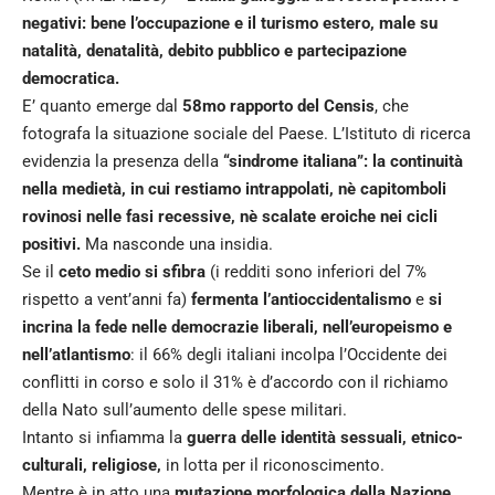
negativi: bene l’occupazione e il turismo estero, male su
natalità, denatalità, debito pubblico e partecipazione
democratica.
E’ quanto emerge dal
58mo rapporto del Censis
, che
fotografa la situazione sociale del Paese. L’Istituto di ricerca
evidenzia la presenza della
“sindrome italiana”: la continuità
nella medietà, in cui restiamo intrappolati, nè capitomboli
rovinosi nelle fasi recessive, nè scalate eroiche nei cicli
positivi.
Ma nasconde una insidia.
Se il
ceto medio si sfibra
(i redditi sono inferiori del 7%
rispetto a vent’anni fa)
fermenta l’antioccidentalismo
e
si
incrina la fede nelle democrazie liberali, nell’europeismo e
nell’atlantismo
: il 66% degli italiani incolpa l’Occidente dei
conflitti in corso e solo il 31% è d’accordo con il richiamo
della Nato sull’aumento delle spese militari.
Intanto si infiamma la
guerra delle identità sessuali, etnico-
culturali, religiose,
in lotta per il riconoscimento.
Mentre è in atto una
mutazione morfologica della Nazione