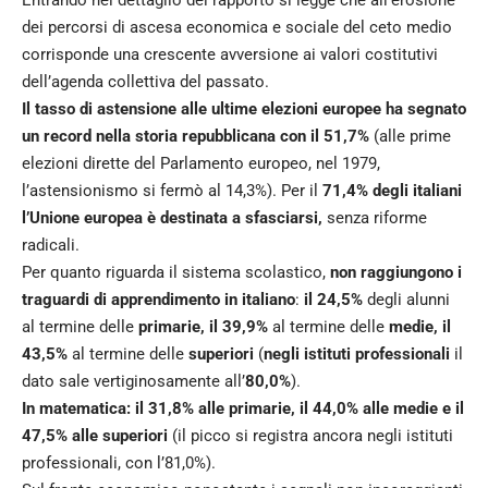
dei percorsi di ascesa economica e sociale del ceto medio
corrisponde una crescente avversione ai valori costitutivi
dell’agenda collettiva del passato.
Il tasso di astensione alle ultime elezioni europee ha segnato
un record nella storia repubblicana con il 51,7%
(alle prime
elezioni dirette del Parlamento europeo, nel 1979,
l’astensionismo si fermò al 14,3%). Per il
71,4% degli italiani
l’Unione europea è destinata a sfasciarsi,
senza riforme
radicali.
Per quanto riguarda il sistema scolastico,
non raggiungono i
traguardi di apprendimento in italiano
:
il 24,5%
degli alunni
al termine delle
primarie, il 39,9%
al termine delle
medie, il
43,5%
al termine delle
superiori
(
negli istituti professionali
il
dato sale vertiginosamente all’
80,0%
).
In matematica: il 31,8% alle primarie, il 44,0% alle medie e il
47,5% alle superiori
(il picco si registra ancora negli istituti
professionali, con l’81,0%).