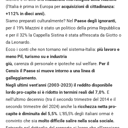
(l’Italia è prima in Europa per
acquisizioni di cittadinanza:
+112% in dieci anni).
Siamo preparati culturalmente? Nel
Paese degli ignoranti,
per il 19% Mazzini è stato un politico della prima Repubblica
e per il 32% la Cappella Sistina è stata affrescata da Giotto o
da Leonardo.
Ecco i conti che non tornano nel sistema-Italia:
più lavoro e
meno Pil, turismo su e industria
giù,
carenza di personale e ipoteche sul welfare.
Per il
Censis il Paese si muove intorno a una linea di
galleggiamento.
Negli ultimi vent’anni (2003-2023) il reddito disponibile
lordo pro-capite si è ridotto in termini reali del 7,0%
. E
nell’ultimo decennio (tra il secondo trimestre del 2014 e il
secondo trimestre del 2024) anche la
ricchezza netta pro-
capite è diminuita del 5,5%
. L’85,5% degli italiani ormai è
convinto che sia
molto difficile salire nella scala sociale.
Entrando nel dettaglio del rapporto si legge che all’erosione