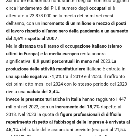
Sul fronte economico nonostante i segnali non incoraggianti
circa l’andamento del Pil, il numero degli
occupati
si è
attestato a 23.878.000 nella media dei primi sei mesi
dell’anno, con un
incremento di un milione e mezzo di posti
di lavoro rispetto all’anno nero della pandemia e un aumento
del 4,6% rispetto al 2007.
Ma la
distanza tra il tasso di occupazione italiano (siamo
ultimi in Europa) e la media europea
resta ancora
significativa:
8,9 punti percentuali in meno
nel 2023.
La
produzione delle attività manifatturiere i
taliane è entrata in
una
spirale negativa: -1,2%
tra il 2019 e il 2023. Il raffronto
dei primi otto mesi del 2024 con lo stesso periodo del 2023
rivela una
caduta del 3,4%.
Invece le presenze turistiche in Italia
hanno raggiunto i 447
milioni nel 2023, con un
incremento del 18,7%
rispetto al
2013. Nel 2023 la quota di
figure professionali di difficile
reperimento rispetto ai fabbisogni delle imprese è arrivata al
45,1%
del totale delle assunzioni previste (era pari al 21,5%