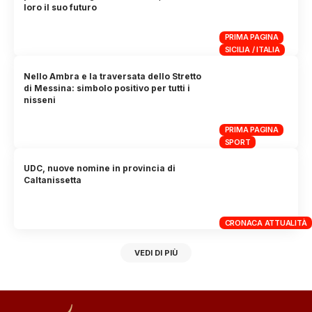
loro il suo futuro
PRIMA PAGINA
SICILIA / ITALIA
Nello Ambra e la traversata dello Stretto
di Messina: simbolo positivo per tutti i
nisseni
PRIMA PAGINA
SPORT
UDC, nuove nomine in provincia di
Caltanissetta
CRONACA ATTUALITÀ
VEDI DI PIÙ