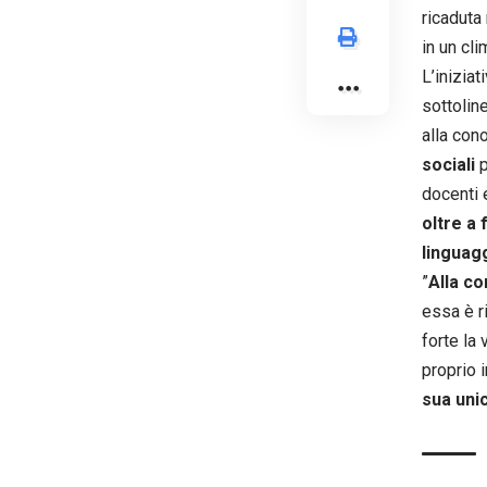
ricaduta
in un cl
L’iniziat
sottolin
alla con
sociali
p
docenti 
oltre a 
linguag
⁠”
Alla c
essa è r
forte la
proprio
sua unic