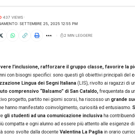
O
437 VIEWS
AMENTO: SETTEMBRE 25, 2025 12:55 PM
2 MIN LEGGERE
ere l’inclusione, rafforzare il gruppo classe, favorire la p
nni con bisogni specifici: sono questi gli obiettivi principali del
c
zzazione Lingua dei Segni Italiana
(LIS), rivolto ai ragazzi di 
tituto comprensivo “Balsamo” di San Cataldo,
frequentata da u
tivo progetto, partito nei giorni scorsi, ha riscosso un
grande suc
he hanno manifestato coinvolgimento, curiosità ed entusiasmo.
S
re
gli studenti ad una comunicazione inclusiva
ha contribuendo
iù compatta e ogni alunno ad essere più attento alle esigenze di t
ità sono svolte dalla docente
Valentina La Paglia
in orario curric