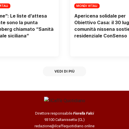
ITALI
MONDI VITALI
me”: Le liste d’attesa
Apericena solidale per
te sono la punta
Obiettivo Casa: il 30 lugl
ceberg chiamato “Sanità
comunità nissena sostie
ale siciliana”
residenziale ConSenso
VEDI DI PIÙ
Direttore responsabile
Fiorella Falci
93100 Caltanissetta (CL)
redazione@ilcaffequotidiano.online