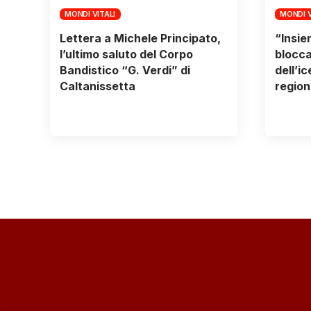
MONDI VITALI
MONDI V
Lettera a Michele Principato,
“Insie
l’ultimo saluto del Corpo
blocca
Bandistico “G. Verdi” di
dell’i
Caltanissetta
region