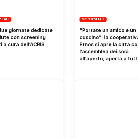
ITALI
MONDI VITALI
 due giornate dedicate
“Portate un amico e un
alute con screening
cuscino”: la cooperativ
ti a cura dell’ACRIS
Etnos si apre la città co
l’assemblea dei soci
all’aperto, aperta a tutt