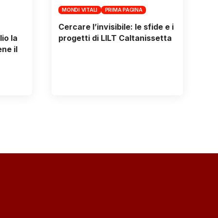
MONDI VITALI
PRIMA PAGINA
Cercare l’invisibile: le sfide e i
io la
progetti di LILT Caltanissetta
ne il