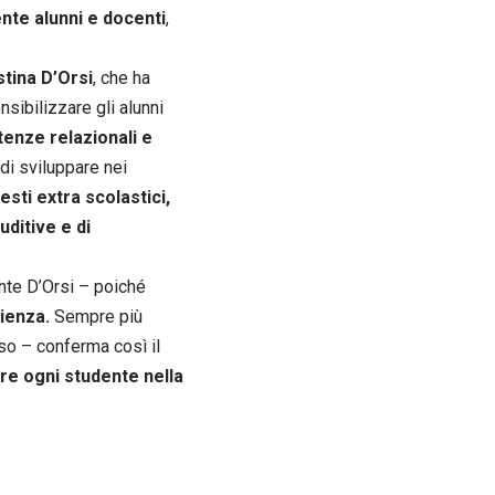
nte alunni e docenti
,
tina D’Orsi
, che ha
sibilizzare gli alunni
tenze relazionali e
di sviluppare nei
sti extra scolastici,
uditive e di
ente D’Orsi – poiché
rienza.
Sempre più
uso – conferma così il
are ogni studente nella