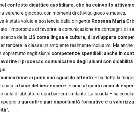
 nel
contesto didattico quotidiano, che ha coinvolto attivame
ima sereno e giocoso, con momenti di attività, gioco e musica.
iva è stata voluta e sostenuta dalla dirigente
Rossana Maria Cris
eato l’importanza di favorire la comunicazione tra compagni, di sen
oscenza della
LIS come lingua e cultura, di sviluppare compe
er rendere la classe un ambiente realmente inclusivo. Ma anche 
e soprattutto negli alunni
competenze spendibili anche in conte
⁠favorire il processo comunicativo degli alunni con disabilità 
gio.
omunicazione si pone uno sguardo attento
– ha detto la dirig
itenuta la
base del ben-essere.
Siamo
al quinto anno di espe
 volontà di abbattere ogni barriera limitante. La scuola – ha concl
 impegno a
garantire pari opportunità formative e a valorizz
ità
”.