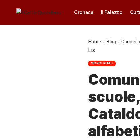
Cronaca
Il Palazzo
Cult
Home
»
Blog
»
Comunica
Lis
MONDI VITALI
Comuni
scuole,
Cataldo
alfabet