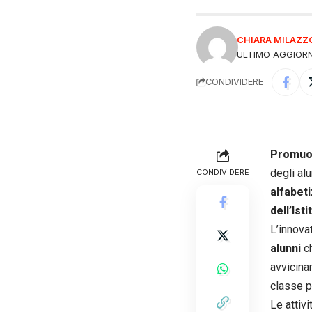
CHIARA MILAZZ
ULTIMO AGGIORN
CONDIVIDERE
Promuov
degli alu
CONDIVIDERE
alfabeti
dell’Is
L’innova
alunni
c
avvicina
classe p
Le attiv