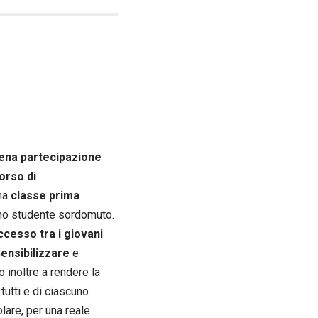
iena partecipazione
orso di
una
classe prima
no studente sordomuto.
cesso tra i giovani
ensibilizzare
e
 inoltre a rendere la
utti e di ciascuno.
olare, per una reale