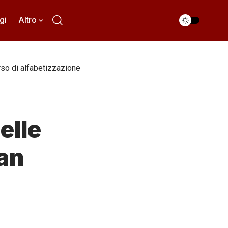
gi
Altro
rso di alfabetizzazione
elle
San