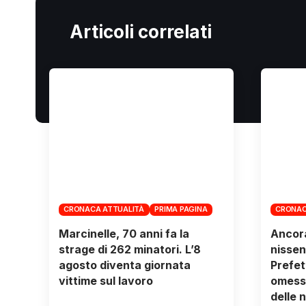
Articoli correlati
CRONACA ATTUALITÀ
PRIMA PAGINA
CRONAC
Marcinelle, 70 anni fa la
Ancora
strage di 262 minatori. L’8
nissen
agosto diventa giornata
Prefett
vittime sul lavoro
omessi
delle 