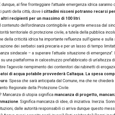
 E dunque, al fine fronteggiare l’attuale emergenza idrica saranno 
ti punti della città, dove
i cittadini nisseni potranno recarsi p
 altri recipienti per un massimo di 100 litri
.
l contenuto dell’ordinanza contingibile e urgente emessa dal si
orità territoriale di protezione civile, a tutela della pubblica inco
e della criticità idrica ha importante refluenza sull’igiene e sulla
cazione dei serbatoi sarà precaria e per un lasso di tempo limita
inanza sindacale – a superare l’attuale situazione di emergenza”. 
i su una piattaforma in calcestruzzo prefabbricato di un’altezza d
tire l’agevole riempimento dei contenitori dai rubinetti di erogaz
batoi di acqua potabile provvederà Caltaqua. La spesa compl
euro
. Spesa che sarà anticipata dal Comune, ma che ne chiederà i
ento Regionale della Protezione Civile.
? Mancanza di utopia significa
mancanza di progetto, mancanz
mmazione
. Significa mancanza di idee, di iniziativa. Inerzia. Son
tituzioni, dalle autorità responsabili ci arriva dunque questo mess