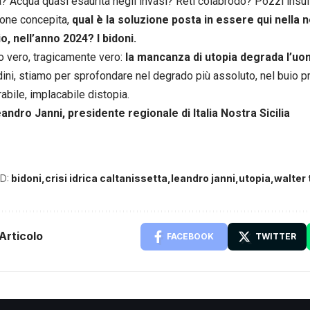
a? Acqua quasi esaurita negli invasi? Reti colabrodo? Pozzi insuffi
ione concepita,
qual è la soluzione posta in essere qui nella n
io, nell’anno 2024? I bidoni.
io vero, tragicamente vero:
la mancanza di utopia degrada l’u
dini, stiamo per sprofondare nel degrado più assoluto, nel buio p
rabile, implacabile distopia.
andro Janni, presidente regionale di Italia Nostra Sicilia
D:
bidoni
crisi idrica caltanissetta
leandro janni
utopia
walter
Articolo
FACEBOOK
TWITTER