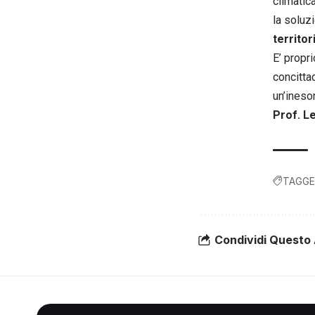
climatic
la soluz
territor
E’ propr
concitta
un’ineso
Prof. Le
TAGGE
Condividi Questo 