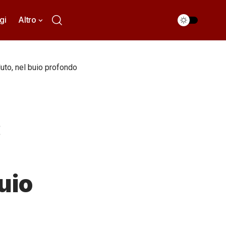
gi
Altro
luto, nel buio profondo
:
uio