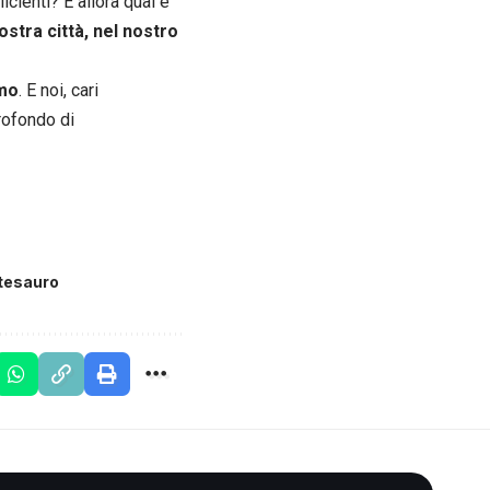
cienti? E allora qual è
ostra città, nel nostro
omo
. E noi, cari
rofondo di
 tesauro