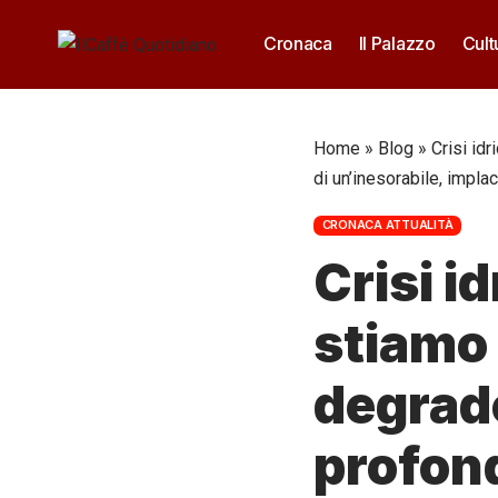
Cronaca
Il Palazzo
Cult
Home
»
Blog
»
Crisi id
di un’inesorabile, impla
CRONACA ATTUALITÀ
Crisi i
stiamo 
degrado
profond