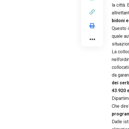
la città.
altrettan
bidoni e
Questo i
quale aut
situazion
La collo
nell’ord
collocat
da garan
dei ser
43.920 
Dipartim
Che dire
progra
Dalle is