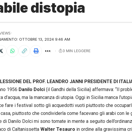
bile distopia
 VIEWS
AMENTO: OTTOBRE 13, 2024 9:46 AM
3 MIN LEGGERE
LESSIONE DEL PROF. LEANDRO JANNI PRESIDENTE DI ITALI
tano 1956
Danilo Dolci
(il Gandhi della Sicilia) affermava: “Il probl
 d’acqua, ma la mancanza di utopia. Oggi in Sicilia manca l’utopi
e fare i festival sotto gli acquedotti vuoti piuttosto che occuparli,
i casa, piuttosto che condividerla come facevano gli arabi con le 
e di Danilo Dolci mi sono tornate in mente a seguito dell’ordina
aco di Caltanissetta
Walter Tesauro
in ordine alla gravissima cri