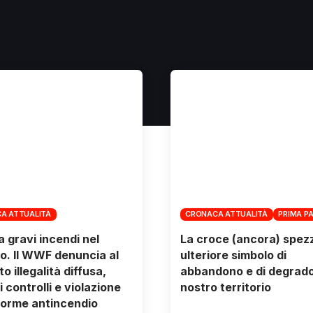
A ATTUALITÀ
CRONACA ATTUALITÀ
PRIMA P
 gravi incendi nel
La croce (ancora) spez
o. Il WWF denuncia al
ulteriore simbolo di
o illegalità diffusa,
abbandono e di degrado
 controlli e violazione
nostro territorio
norme antincendio