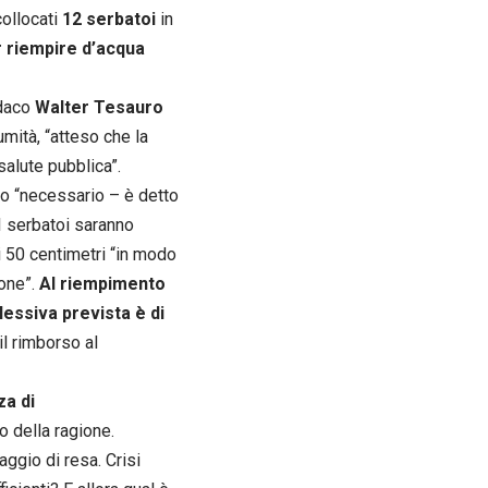
collocati
12 serbatoi
in
er riempire d’acqua
ndaco
Walter Tesauro
lumità, “atteso che la
 salute pubblica”.
to “necessario – è detto
I serbatoi saranno
i 50 centimetri “in modo
ione”.
Al riempimento
essiva prevista è di
l rimborso al
a di
no della ragione.
aggio di resa. Crisi