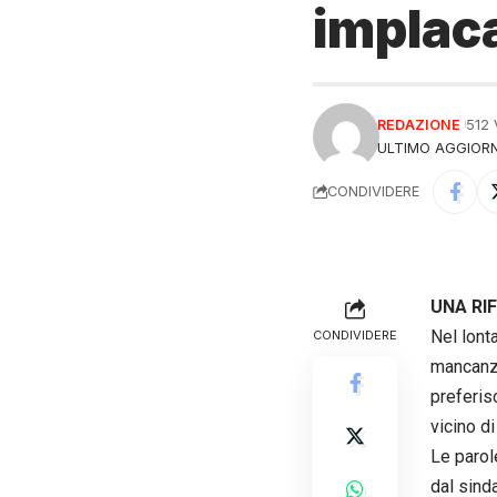
implaca
REDAZIONE
512
ULTIMO AGGIORN
CONDIVIDERE
UNA RIF
Nel lon
CONDIVIDERE
mancanza
preferisc
vicino d
Le parol
dal sind