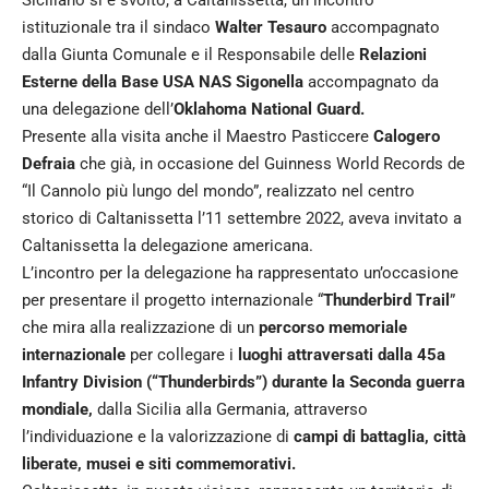
Siciliano si è svolto, a Caltanissetta, un incontro
istituzionale tra il sindaco
Walter Tesauro
accompagnato
dalla Giunta Comunale e il Responsabile delle
Relazioni
Esterne della Base USA NAS Sigonella
accompagnato da
una delegazione dell’
Oklahoma National Guard.
Presente alla visita anche il Maestro Pasticcere
Calogero
Defraia
che già, in occasione del Guinness World Records de
“Il Cannolo più lungo del mondo”, realizzato nel centro
storico di Caltanissetta l’11 settembre 2022, aveva invitato a
Caltanissetta la delegazione americana.
L’incontro per la delegazione ha rappresentato un’occasione
per presentare il progetto internazionale “
Thunderbird Trail
”
che mira alla realizzazione di un
percorso memoriale
internazionale
per collegare i
luoghi attraversati dalla 45a
Infantry Division (“Thunderbirds”) durante la Seconda guerra
mondiale,
dalla Sicilia alla Germania, attraverso
l’individuazione e la valorizzazione di
campi di battaglia, città
liberate, musei e siti commemorativi.