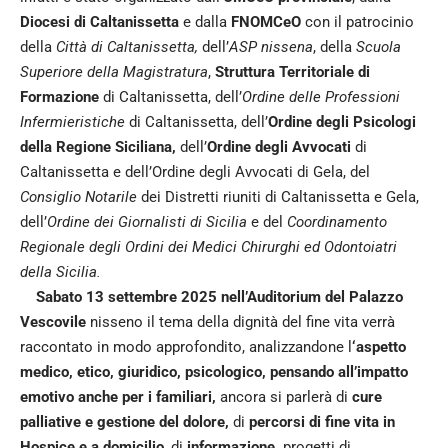
Diocesi di Caltanissetta
e dalla
FNOMCeO
con il patrocinio
della
Città di Caltanissetta,
dell’
ASP nissena
, della
Scuola
Superiore della Magistratura
,
Struttura Territoriale di
Formazione
di Caltanissetta, dell’
Ordine delle Professioni
Infermieristiche
di Caltanissetta, dell’
Ordine degli Psicologi
della Regione Siciliana,
dell’
Ordine degli Avvocati
di
Caltanissetta e dell’Ordine degli Avvocati di Gela, del
Consiglio Notarile
dei Distretti riuniti di Caltanissetta e Gela,
dell’
Ordine dei Giornalisti di Sicilia
e del
Coordinamento
Regionale degli Ordini dei Medici Chirurghi ed Odontoiatri
della Sicilia.
Sabato 13 settembre 2025 nell’Auditorium del Palazzo
Vescovile
nisseno il tema della dignità del fine vita verrà
raccontato in modo approfondito, analizzandone l
‘aspetto
medico, etico, giuridico, psicologico, pensando all’impatto
emotivo anche per i familiari,
ancora si parlerà di
cure
palliative e gestione del dolore,
di
percorsi di fine vita in
Hospice e a domicilio
, di
informazione,
progetti di