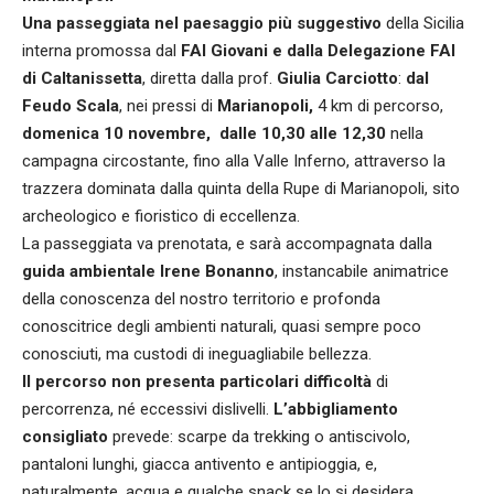
Una passeggiata nel paesaggio più suggestivo
della Sicilia
interna promossa dal
FAI Giovani e dalla Delegazione FAI
di Caltanissetta
, diretta dalla prof.
Giulia Carciotto
:
dal
Feudo Scala
, nei pressi di
Marianopoli,
4 km di percorso,
domenica 10 novembre, dalle 10,30 alle 12,30
nella
campagna circostante, fino alla Valle Inferno, attraverso la
trazzera dominata dalla quinta della Rupe di Marianopoli, sito
archeologico e fioristico di eccellenza.
La passeggiata va prenotata, e sarà accompagnata dalla
guida ambientale Irene Bonanno
, instancabile animatrice
della conoscenza del nostro territorio e profonda
conoscitrice degli ambienti naturali, quasi sempre poco
conosciuti, ma custodi di ineguagliabile bellezza.
Il percorso non presenta particolari difficoltà
di
percorrenza, né eccessivi dislivelli.
L’abbigliamento
consigliato
prevede: scarpe da trekking o antiscivolo,
pantaloni lunghi, giacca antivento e antipioggia, e,
naturalmente, acqua e qualche snack se lo si desidera.