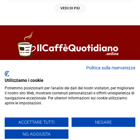
VEDI DI PIÙ
Direttore responsabile
Fiorella Falci
Politica sulla riservatezza
93100 Caltanissetta (CL)
Utilizziamo i cookie
redazione@ilcaffequotidiano.online
Potremmo posizionarli per l'analisi dei dati dei nostri visitatori, per migliorare
C.F. 92076900858
il nostro sito Web, mostrare contenuti personalizzati e offrirti un'esperienza di
Chi siamo
navigazione eccezionale. Per ulteriori informazioni sui cookie utilizziamo
Privacy & Cookie Policy
aprire le impostazioni.
ACCETTARE TUTTI
NEGARE
IlCaffèQuotidiano.online è una testata giornalistica registrata
presso il Tribunale di Caltanissetta n.02/2024 del 17/07/2024 |
NO, AGGIUSTA
Realizzato da
Creative Agency