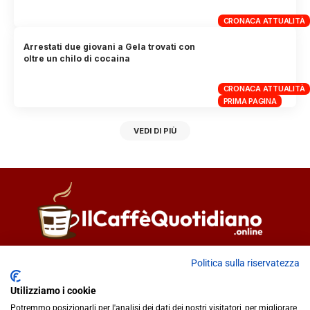
CRONACA ATTUALITÀ
Arrestati due giovani a Gela trovati con
oltre un chilo di cocaina
CRONACA ATTUALITÀ
PRIMA PAGINA
VEDI DI PIÙ
Direttore responsabile
Fiorella Falci
Politica sulla riservatezza
93100 Caltanissetta (CL)
Utilizziamo i cookie
redazione@ilcaffequotidiano.online
Potremmo posizionarli per l'analisi dei dati dei nostri visitatori, per migliorare
C.F. 92076900858