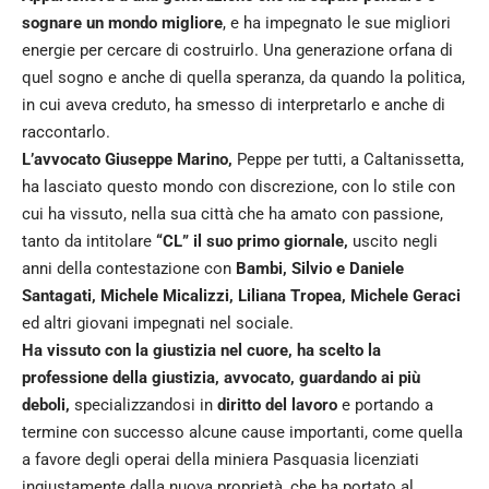
sognare un mondo migliore
, e ha impegnato le sue migliori
energie per cercare di costruirlo. Una generazione orfana di
quel sogno e anche di quella speranza, da quando la politica,
in cui aveva creduto, ha smesso di interpretarlo e anche di
raccontarlo.
L’avvocato Giuseppe Marino,
Peppe per tutti, a Caltanissetta,
ha lasciato questo mondo con discrezione, con lo stile con
cui ha vissuto, nella sua città che ha amato con passione,
tanto da intitolare
“CL” il suo primo giornale,
uscito negli
anni della contestazione con
Bambi, Silvio e Daniele
Santagati, Michele Micalizzi, Liliana Tropea, Michele Geraci
ed altri giovani impegnati nel sociale.
Ha vissuto con la giustizia nel cuore, ha scelto la
professione della giustizia, avvocato, guardando ai più
deboli,
specializzandosi in
diritto del lavoro
e portando a
termine con successo alcune cause importanti, come quella
a favore degli operai della miniera Pasquasia licenziati
ingiustamente dalla nuova proprietà, che ha portato al