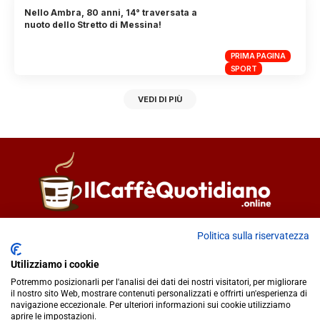
Nello Ambra, 80 anni, 14° traversata a
nuoto dello Stretto di Messina!
PRIMA PAGINA
SPORT
VEDI DI PIÙ
Direttore responsabile
Fiorella Falci
Politica sulla riservatezza
93100 Caltanissetta (CL)
Utilizziamo i cookie
redazione@ilcaffequotidiano.online
Potremmo posizionarli per l'analisi dei dati dei nostri visitatori, per migliorare
C.F. 92076900858
il nostro sito Web, mostrare contenuti personalizzati e offrirti un'esperienza di
Chi siamo
navigazione eccezionale. Per ulteriori informazioni sui cookie utilizziamo
Privacy & Cookie Policy
aprire le impostazioni.