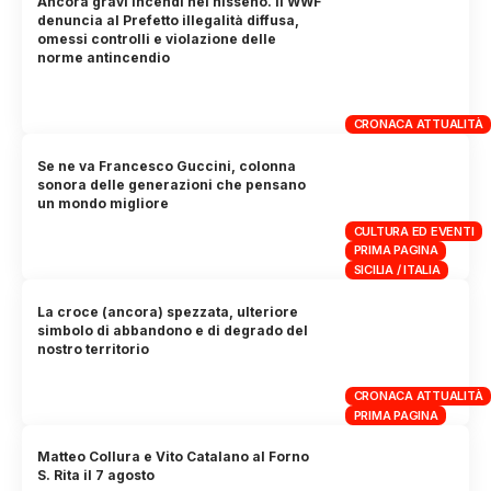
Ancora gravi incendi nel nisseno. Il WWF
denuncia al Prefetto illegalità diffusa,
omessi controlli e violazione delle
norme antincendio
CRONACA ATTUALITÀ
Se ne va Francesco Guccini, colonna
sonora delle generazioni che pensano
un mondo migliore
CULTURA ED EVENTI
PRIMA PAGINA
SICILIA / ITALIA
La croce (ancora) spezzata, ulteriore
simbolo di abbandono e di degrado del
nostro territorio
CRONACA ATTUALITÀ
PRIMA PAGINA
Matteo Collura e Vito Catalano al Forno
S. Rita il 7 agosto