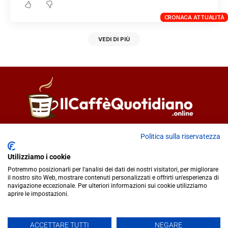
CRONACA ATTUALITÀ
VEDI DI PIÙ
Direttore responsabile
Fiorella Falci
Politica sulla riservatezza
93100 Caltanissetta (CL)
Utilizziamo i cookie
redazione@ilcaffequotidiano.online
Potremmo posizionarli per l'analisi dei dati dei nostri visitatori, per migliorare
C.F. 92076900858
il nostro sito Web, mostrare contenuti personalizzati e offrirti un'esperienza di
Chi siamo
navigazione eccezionale. Per ulteriori informazioni sui cookie utilizziamo
Privacy & Cookie Policy
aprire le impostazioni.
ACCETTARE TUTTI
NEGARE
IlCaffèQuotidiano.online è una testata giornalistica registrata