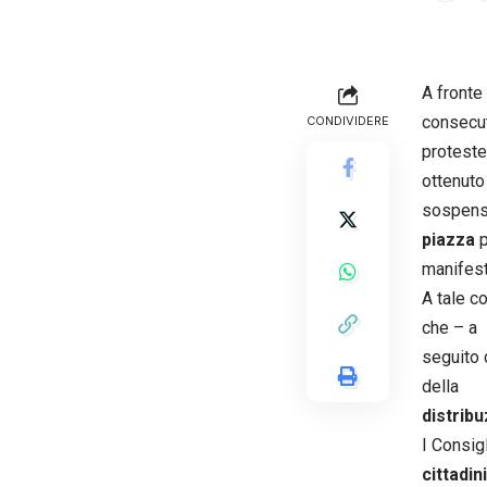
A fronte 
consecut
CONDIVIDERE
proteste
ottenuto
sospensi
piazza
p
manifesta
A tale c
che – a
seguito 
della
distribu
I Consig
cittadini