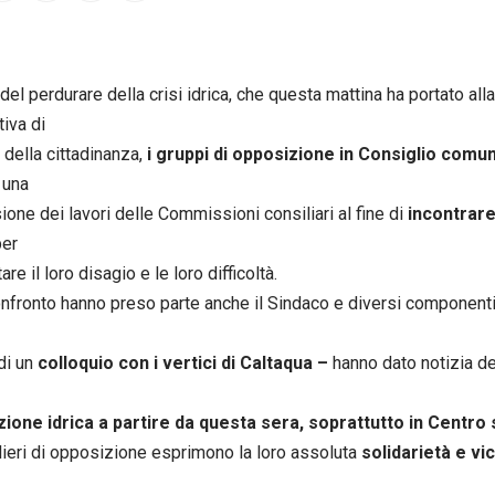
del perdurare della crisi idrica, che questa mattina ha portato all
iva di
 della cittadinanza,
i gruppi di opposizione in Consiglio comu
 una
one dei lavori delle Commissioni consiliari al fine di
incontrare 
er
re il loro disagio e le loro difficoltà.
onfronto hanno preso parte anche il Sindaco e diversi componenti
di un
colloquio con i vertici di Caltaqua –
hanno dato notizia d
zione idrica a partire da questa sera, soprattutto in Centro 
lieri di opposizione esprimono la loro assoluta
solidarietà e vic