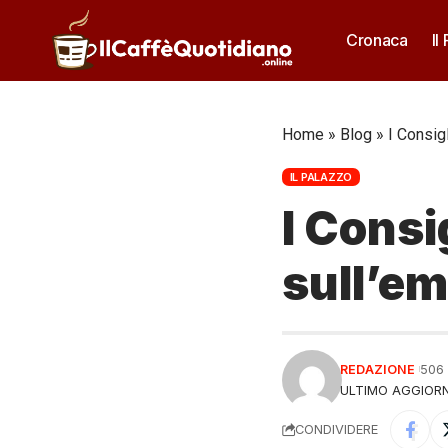
Cronaca
Il
Home
»
Blog
»
I Consig
IL PALAZZO
I Consi
sull’em
REDAZIONE
506
ULTIMO AGGIORN
CONDIVIDERE