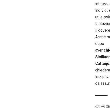
interess
individu
utile so
istituzi
il dover
Anche pe
dopo
aver
chi
Siciliac
Caltaqu
chiedera
iniziativ
da assu
TAGGE