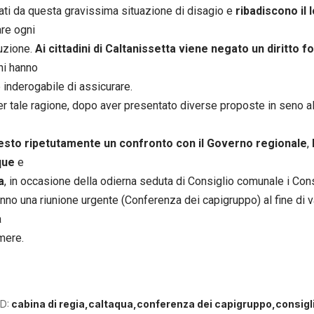
ati da questa gravissima situazione di disagio e
ribadiscono il
are ogni
luzione.
Ai cittadini di Caltanissetta viene negato un diritto
oni hanno
e inderogabile di assicurare.
r tale ragione, dopo aver presentato diverse proposte in seno a
esto ripetutamente un confronto con il Governo regionale
,
que
e
a
, in occasione della odierna seduta di Consiglio comunale i Con
nno una riunione urgente (Conferenza dei capigruppo) al fine di va
a
mere.
D:
cabina di regia
caltaqua
conferenza dei capigruppo
consigl