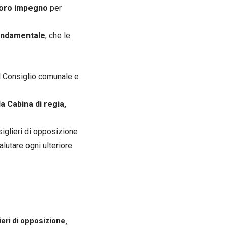
 loro impegno
per
 fondamentale
, che le
l Consiglio comunale e
la Cabina di regia,
siglieri di opposizione
lutare ogni ulteriore
ieri di opposizione