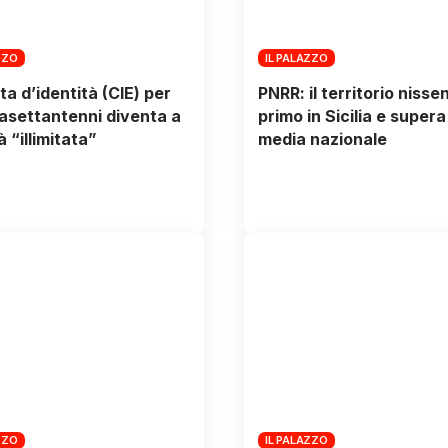
ZZO
IL PALAZZO
ta d’identità (CIE) per
PNRR: il territorio nisse
trasettantenni diventa a
primo in Sicilia e supera
à “illimitata”
media nazionale
ZZO
IL PALAZZO