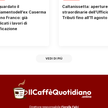
uardato il
Caltanissetta: aperture
iamentodell’ex Caserma
straordinarie dell’Uffici
no Franco: già
Tributi fino all’11 agosto
cati i lavori di
ificazione
VEDI DI PIÙ
Direttore responsabile
Fiorella Falci