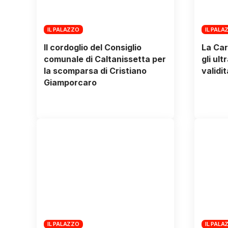
IL PALAZZO
IL PALA
Il cordoglio del Consiglio
La Car
comunale di Caltanissetta per
gli ul
la scomparsa di Cristiano
validit
Giamporcaro
IL PALAZZO
IL PALA