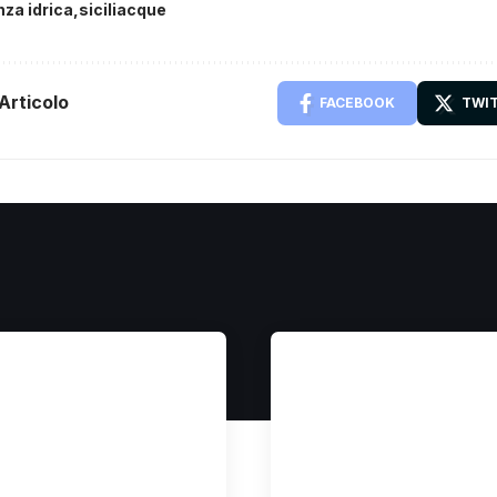
za idrica
siciliacque
Articolo
FACEBOOK
TWI