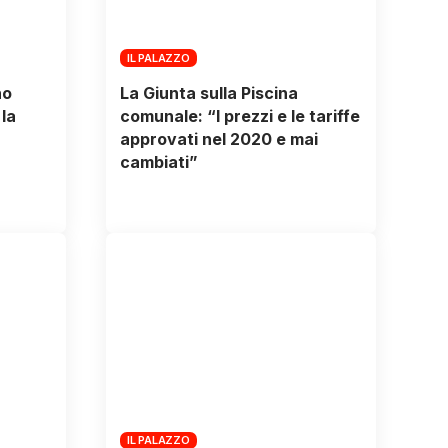
IL PALAZZO
no
La Giunta sulla Piscina
 la
comunale: “I prezzi e le tariffe
approvati nel 2020 e mai
cambiati”
IL PALAZZO