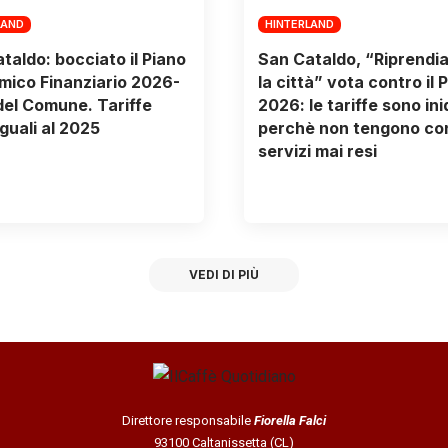
LAND
HINTERLAND
taldo: bocciato il Piano
San Cataldo, “Riprendi
ico Finanziario 2026-
la città” vota contro il 
el Comune. Tariffe
2026: le tariffe sono in
guali al 2025
perchè non tengono con
servizi mai resi
VEDI DI PIÙ
Direttore responsabile
Fiorella Falci
93100 Caltanissetta (CL)