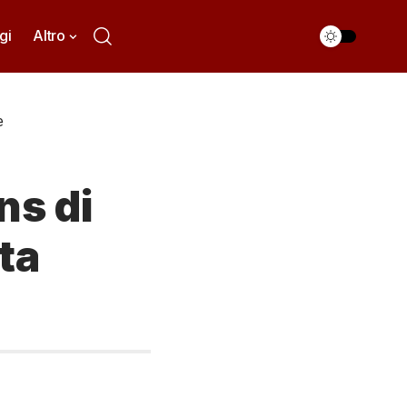
gi
Altro
e
ns di
tta