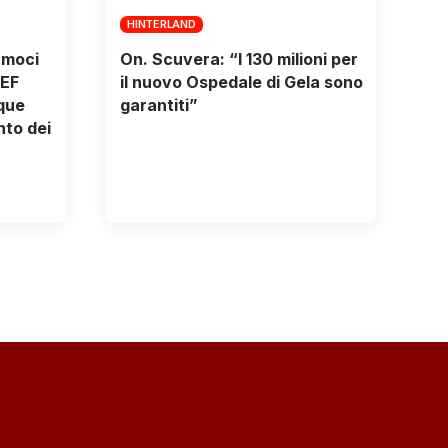
HINTERLAND
amoci
On. Scuvera: “I 130 milioni per
PEF
il nuovo Ospedale di Gela sono
ique
garantiti”
to dei