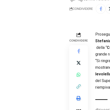
CONDIVIDERE
Prosegue
Stefania
CONDIVIDERE
della “
C
grande r
“Si ringr
mostrand
Ievolell
del Supe
riempivan