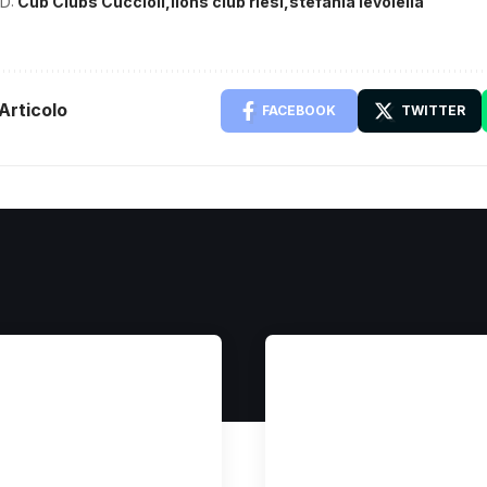
D:
Cub Clubs Cuccioli
lions club riesi
stefania ievolella
Articolo
FACEBOOK
TWITTER