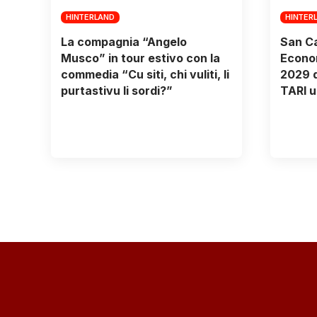
HINTERLAND
HINTER
La compagnia “Angelo
San Ca
Musco” in tour estivo con la
Econom
commedia “Cu siti, chi vuliti, li
2029 d
purtastivu li sordi?”
TARI u