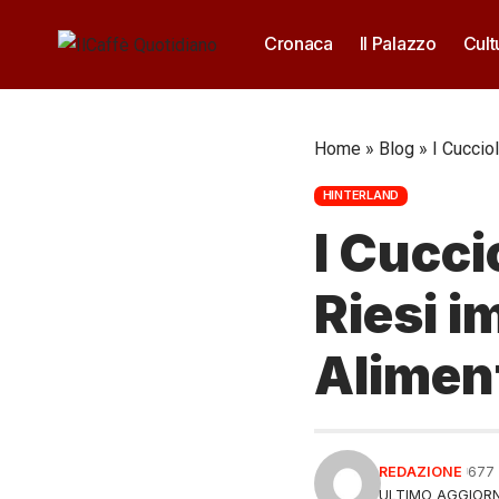
Cronaca
Il Palazzo
Cult
Home
»
Blog
»
I Cuccio
HINTERLAND
I Cucci
Riesi i
Alimen
REDAZIONE
677
ULTIMO AGGIORN