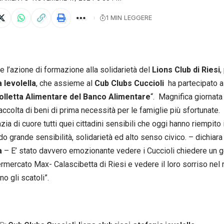
1 MIN LEGGERE
 l’azione di formazione alla solidarietà del
Lions Club di Riesi
,
 Ievolella
, che assieme al
Cub Clubs Cuccioli
ha partecipato al
olletta Alimentare del Banco Alimentare
“. Magnifica giornata
accolta di beni di prima necessità per le famiglie più sfortunate.
azia di cuore tutti quei cittadini sensibili che oggi hanno riempito i 
o grande sensibilità, solidarietà ed alto senso civico. – dichiar
a
– E’ stato davvero emozionante vedere i Cuccioli chiedere un ge
rmercato Max- Calascibetta di Riesi e vedere il loro sorriso nel 
o gli scatoli”.