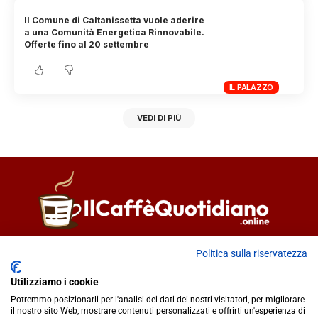
Il Comune di Caltanissetta vuole aderire
a una Comunità Energetica Rinnovabile.
Offerte fino al 20 settembre
IL PALAZZO
VEDI DI PIÙ
Direttore responsabile
Fiorella Falci
Politica sulla riservatezza
93100 Caltanissetta (CL)
Utilizziamo i cookie
redazione@ilcaffequotidiano.online
Potremmo posizionarli per l'analisi dei dati dei nostri visitatori, per migliorare
C.F. 92076900858
il nostro sito Web, mostrare contenuti personalizzati e offrirti un'esperienza di
Chi siamo