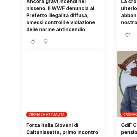
Ancora gravi incendi nel
La cro
nisseno. Il WWF denuncia al
ulteri
Prefetto illegalità diffusa,
abband
omessi controlli e violazione
nostro
delle norme antincendio
1
CRONACA ATTUALITÀ
CRONAC
Forza Italia Giovani di
GdiF C
Caltanissetta, primo incontro
pensio