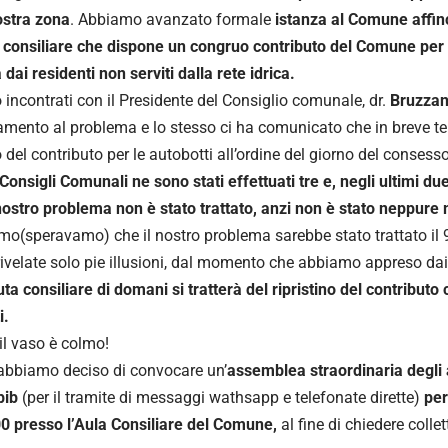
ostra zona
. Abbiamo avanzato formale
istanza al Comune affinc
 consiliare che dispone un congruo contributo del Comune per 
 dai residenti non serviti dalla rete idrica.
 incontrati con il Presidente del Consiglio comunale, dr.
Bruzzani
amento al problema e lo stesso ci ha comunicato che in breve 
o del contributo per le autobotti all’ordine del giorno del consesso
Consigli Comunali ne sono stati effettuati tre e, negli ultimi due 
l nostro problema non è stato trattato, anzi non è stato neppure 
o(speravamo) che il nostro problema sarebbe stato trattato il 9
rivelate solo pie illusioni, dal momento che abbiamo appreso dai
uta consiliare di domani si tratterà del ripristino del contribut
i.
il vaso è colmo!
abbiamo deciso di convocare un’
assemblea straordinaria degli a
bib
(per il tramite di messaggi wathsapp e telefonate dirette)
per
00 presso l’Aula Consiliare del Comune,
al fine di chiedere colle