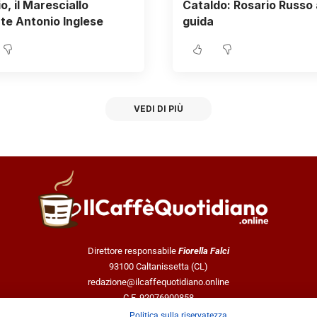
o, il Maresciallo
Cataldo: Rosario Russo 
te Antonio Inglese
guida
VEDI DI PIÙ
Direttore responsabile
Fiorella Falci
93100 Caltanissetta (CL)
redazione@ilcaffequotidiano.online
C.F. 92076900858
Chi siamo
Politica sulla riservatezza