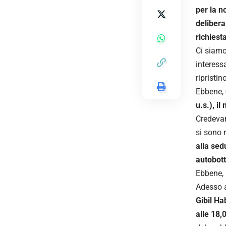
per la n
delibera
richiesta
Ci siamo
interess
ripristin
Ebbene,
u.s.), i
Credevam
si sono 
alla sed
autobott
Ebbene, 
Adesso 
Gibil Ha
alle 18,