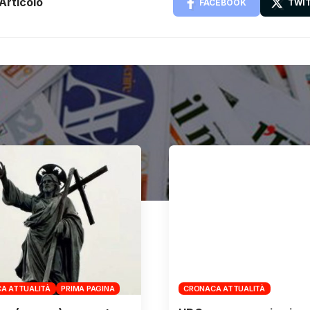
Articolo
FACEBOOK
TWI
A ATTUALITÀ
PRIMA PAGINA
CRONACA ATTUALITÀ