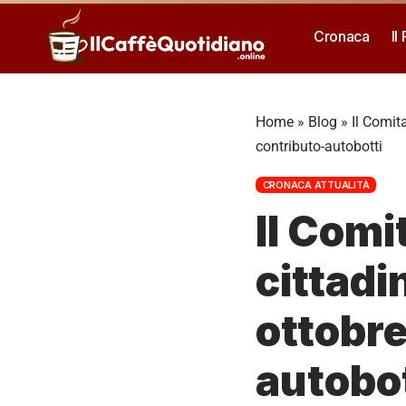
Cronaca
Il
Home
»
Blog
»
Il Comita
contributo-autobotti
CRONACA ATTUALITÀ
Il Comi
cittadin
ottobre
autobot