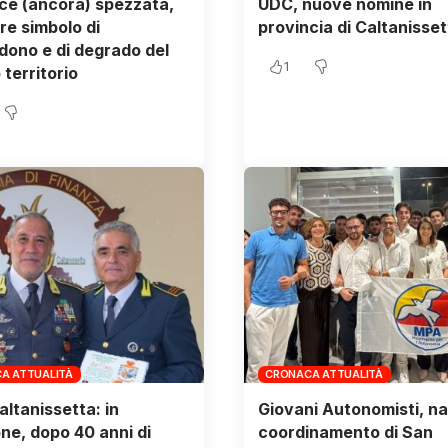
ce (ancora) spezzata,
UDC, nuove nomine in
ore simbolo di
provincia di Caltanisset
ono e di degrado del
1
 territorio
A ATTUALITÀ
CRONACA ATTUALITÀ
altanissetta: in
Giovani Autonomisti, na
ne, dopo 40 anni di
coordinamento di San