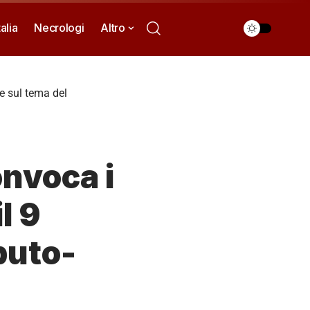
talia
Necrologi
Altro
re sul tema del
onvoca i
l 9
buto-