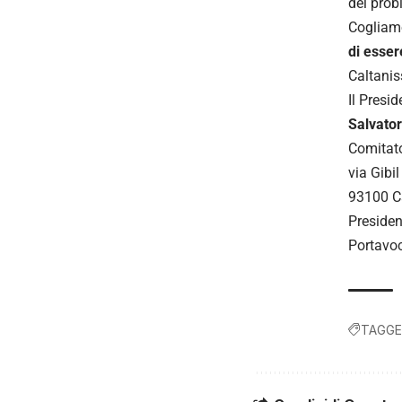
del prob
Cogliamo
di essere
Caltanis
Il Presi
Salvato
Comitato
via Gibil
93100 Ca
Presiden
Portavoc
TAGGE