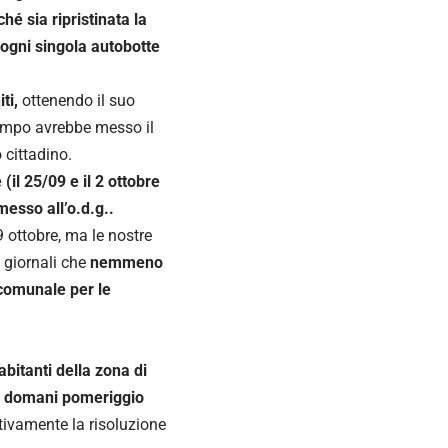
hé sia ripristinata la
ogni singola autobotte
ti,
ottenendo il suo
tempo avrebbe messo il
 cittadino.
(il 25/09 e il 2 ottobre
messo all’o.d.g..
 ottobre, ma le nostre
 giornali che
nemmeno
o comunale per le
bitanti della zona di
 domani pomeriggio
ttivamente la risoluzione