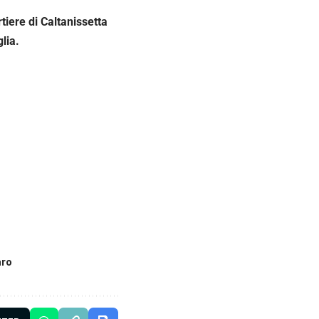
rtiere di Caltanissetta
glia.
aro