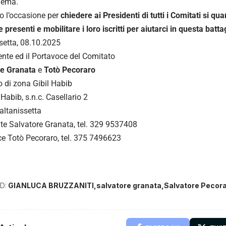
lema.
 l’occasione per
chiedere ai Presidenti di tutti i Comitati si qua
 presenti e mobilitare i loro iscritti per aiutarci in questa batta
setta, 08.10.2025
dente ed il Portavoce del Comitato
re Granata
e
Totò Pecoraro
 di zona Gibil Habib
 Habib, s.n.c. Casellario 2
ltanissetta
te Salvatore Granata, tel. 329 9537408
e Totò Pecoraro, tel. 375 7496623
D:
GIANLUCA BRUZZANITI
salvatore granata
Salvatore Pecor