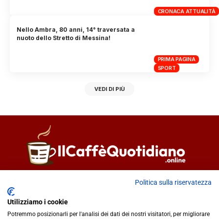
CRONACA ATTUALITÀ
Nello Ambra, 80 anni, 14° traversata a
nuoto dello Stretto di Messina!
PRIMA PAGINA
SPORT
VEDI DI PIÙ
Direttore responsabile
Fiorella Falci
Politica sulla riservatezza
93100 Caltanissetta (CL)
Utilizziamo i cookie
redazione@ilcaffequotidiano.online
Potremmo posizionarli per l'analisi dei dati dei nostri visitatori, per migliorare
C.F. 92076900858