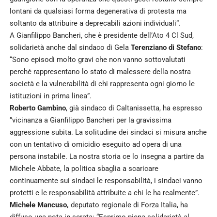
lontani da qualsiasi forma degenerativa di protesta ma
soltanto da attribuire a deprecabili azioni individuali”.
A Gianfilippo Bancheri, che è presidente dell’Ato 4 Cl Sud,
solidarietà anche dal sindaco di Gela
Terenziano di Stefano
:
“Sono episodi molto gravi che non vanno sottovalutati
perché rappresentano lo stato di malessere della nostra
società e la vulnerabilità di chi rappresenta ogni giorno le
istituzioni in prima linea”.
Roberto Gambino
, già sindaco di Caltanissetta, ha espresso
“vicinanza a Gianfilippo Bancheri per la gravissima
aggressione subita. La solitudine dei sindaci si misura anche
con un tentativo di omicidio eseguito ad opera di una
persona instabile. La nostra storia ce lo insegna a partire da
Michele Abbate, la politica sbaglia a scaricare
continuamente sui sindaci le responsabilità, i sindaci vanno
protetti e le responsabilità attribuite a chi le ha realmente”.
Michele Mancuso,
deputato regionale di Forza Italia, ha
diffuso una nota in serata: “Esprimo piena solidarietà al