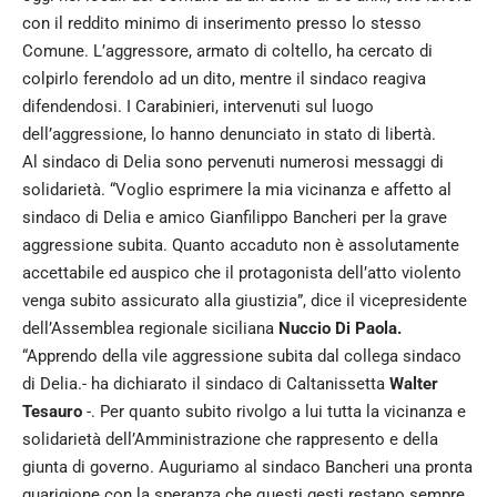
con il reddito minimo di inserimento presso lo stesso
Comune. L’aggressore, armato di coltello, ha cercato di
colpirlo ferendolo ad un dito, mentre il sindaco reagiva
difendendosi. I Carabinieri, intervenuti sul luogo
dell’aggressione, lo hanno denunciato in stato di libertà.
Al sindaco di Delia sono pervenuti numerosi messaggi di
solidarietà. “Voglio esprimere la mia vicinanza e affetto al
sindaco di Delia e amico Gianfilippo Bancheri per la grave
aggressione subita. Quanto accaduto non è assolutamente
accettabile ed auspico che il protagonista dell’atto violento
venga subito assicurato alla giustizia”, dice il vicepresidente
dell’Assemblea regionale siciliana
Nuccio Di Paola.
“Apprendo della vile aggressione subita dal collega sindaco
di Delia.- ha dichiarato il sindaco di Caltanissetta
Walter
Tesauro
-. Per quanto subito rivolgo a lui tutta la vicinanza e
solidarietà dell’Amministrazione che rappresento e della
giunta di governo. Auguriamo al sindaco Bancheri una pronta
guarigione con la speranza che questi gesti restano sempre