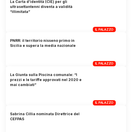
La Carta d’identità (CIE) per gli
ultrasettantenni diventa a validità
“illimitata”
IL PALAZZO
PNRR: il territorio nisseno primo in
Sicilia e supera la media nazionale
IL PALAZZO
La Giunta sulla Piscina comunale: “I
prezzi e le tariffe approvati nel 2020 e
mai cambiati”
IL PALAZZO
Sabrina Cillia nominata Direttrice del
CEFPAS