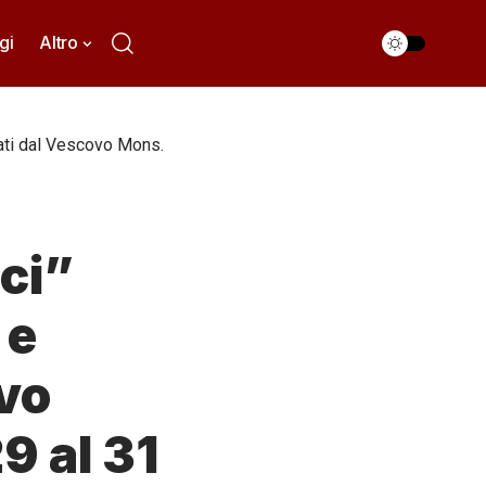
gi
Altro
idati dal Vescovo Mons.
ci”
 e
ovo
9 al 31