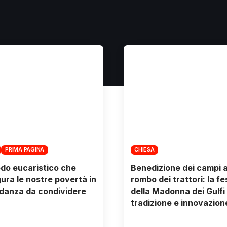
PRIMA PAGINA
CHIESA
odo eucaristico che
Benedizione dei campi a
gura le nostre povertà in
rombo dei trattori: la fe
danza da condividere
della Madonna dei Gulfi 
tradizione e innovazion