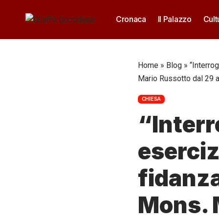
Cronaca
Il Palazzo
Cult
Home
»
Blog
»
“Interro
Mario Russotto dal 29 
CHIESA
“Interr
eserciz
fidanza
Mons. M