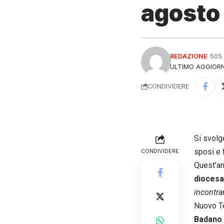
agosto
REDAZIONE
505
ULTIMO AGGIORN
CONDIVIDERE
Si svol
sposi e 
CONDIVIDERE
Quest’an
diocesa
incontrar
Nuovo Te
Badano
.