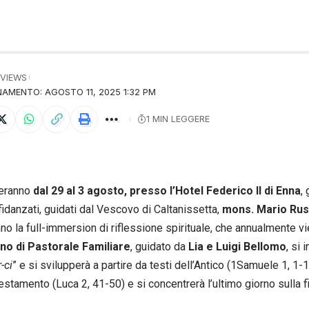
 VIEWS
AMENTO: AGOSTO 11, 2025 1:32 PM
1 MIN LEGGERE
geranno
dal 29 al 3 agosto, presso l’Hotel Federico II di Enna
,
fidanzati, guidati dal Vescovo di Caltanissetta,
mons. Mario Rus
no la full-immersion di riflessione spirituale, che annualmente vie
no di Pastorale Familiare
, guidato da
Lia e Luigi Bellomo
, si i
-ci
” e si svilupperà a partire da testi dell’Antico (1Samuele 1, 1
stamento (Luca 2, 41-50) e si concentrerà l’ultimo giorno sulla f