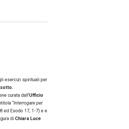
 gli esercizi spirituali per
sotto.
ne curata dall’
Ufficio
ntitola “
Interrogare per
-18 ed Esodo 17, 1-7) e e
igura di
Chiara Luce