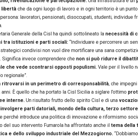
ollo, rivendicazione e partecipazione.
Una infrastruttura e un
, libertà
che da ogni luogo di lavoro e in ogni territorio è un punt
persona: lavoratori, pensionati, disoccupati, studenti, individue fra
.
taria Generale della Cisl ha quindi sottolineato la
necessità di 
i tra istituzioni e parti sociali:
“Individuare e percorrere un se
i strategici condivisi non vuol dire mortificare una sana competizi
e. Significa invece comprendere che
non si può ridurre il dibatti
ale che vede scontrarsi opposti populismi.
Vale per il livello
lo regionale”.
a
ritrovarsi in un perimetro di corresponsabilità
, che impegni
 anni. È quello che ha portato la Cisl Sicilia a siglare l’ottimo
prot
ee interne.
Un risultato frutto dello spirito Cisl e di una
vocazio
nvolgere parti datoriali, mondo della cultura, terzo settore
e perché introduce una politica di innovazione e riformismo socia
o del suo intervento Fumarola ha affrontato anche il
tema della 
ica e dello sviluppo industriale del Mezzogiorno.
“Dobbiamo 