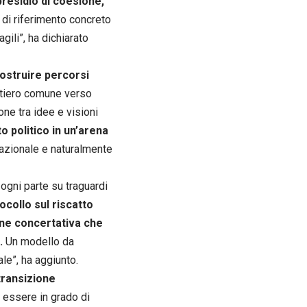
presidio di coesione,
o di riferimento concreto
gili”, ha dichiarato
costruire percorsi
ntiero comune verso
one tra idee e visioni
to politico in un’arena
 nazionale e naturalmente
 ogni parte su traguardi
ocollo sul riscatto
ne concertativa che
.
Un modello da
le”, ha aggiunto.
transizione
essere in grado di