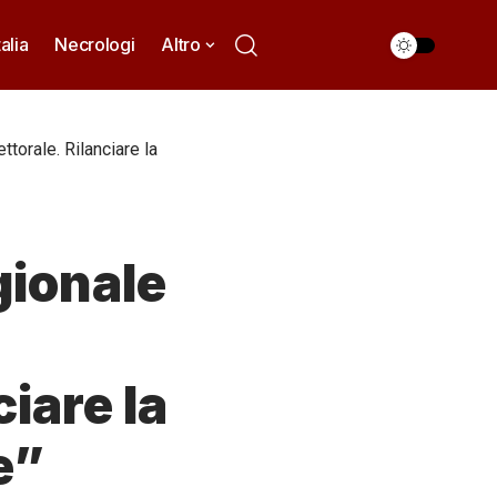
talia
Necrologi
Altro
ttorale. Rilanciare la
egionale
iare la
e”