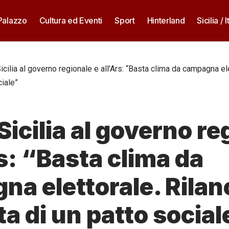
 Palazzo
Cultura ed Eventi
Sport
Hinterland
Sicilia / I
icilia al governo regionale e all’Ars: “Basta clima da campagna ele
ciale”
 Sicilia al governo r
rs: “Basta clima da
a elettorale. Rilanc
a di un patto social