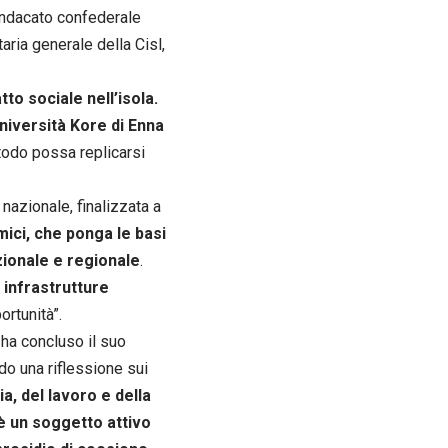
sindacato confederale
aria generale della Cisl,
to sociale nell’isola.
Università Kore di Enna
etodo possa replicarsi
 nazionale, finalizzata a
omici, che ponga le basi
zionale e regionale
.
 infrastrutture
ortunità”.
ha concluso il suo
ndo una riflessione sui
a, del lavoro e della
 è un soggetto attivo