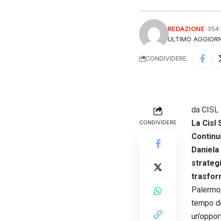
REDAZIONE
354
ULTIMO AGGIORN
CONDIVIDERE
da CISL 
La Cisl 
CONDIVIDERE
Continui
Daniela
strateg
trasfor
Palermo,
tempo de
un’opport