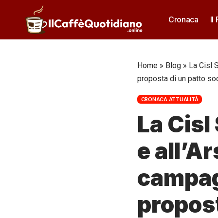
Cronaca
Il
Home
»
Blog
»
La Cisl S
proposta di un patto so
CRONACA ATTUALITÀ
La Cisl
e all’A
campagn
propost