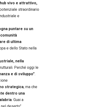
hub vivo e attrattivo,
 potenziale straordinario
ndustriale e
ogna puntare su un
e comunità
are di ultima
ropa e dello Stato nella
ustriale, nella
utturali. Perché oggi le
nanza e di sviluppo”
.
zione
amo strategica
, ma che
te dentro una
alabria
. Guai a
e nel deserto”.