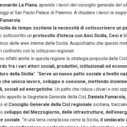
eonardo La Piana
, aprendo i lavori del consiglio generale del 
 oggi al San Paolo Palace di Palermo. A chiudere i lavori la segret
 Fumarola
.
Sicilia da tempo sostiene la necessità di sottoscrivere un pat
 sottoscritto un
protocollo d’intesa con Anci Sicilia, Cesi e 
ilancio delle aree interne della Sicilia. Auspichiamo che questo m
 confronto con le istituzioni regionali.
mo infatti anche in questa regione la strategia proposta dalla Cisl
do fra i vari attori sociali, produttivi, istituzionali ed econ
turo della Sicilia
”. “
Serve un nuovo patto sociale a livello na
o che unisca lavoro, sviluppo e coesione, mettendo insieme
i, sociali ed energetiche.
Un patto che riduca i divari e crei opp
to appello la Segretaria Generale della Cisl,
Daniela Fumarola,
to al
Consiglio Generale della Cisl regionale
siciliana, traccia
lo
sviluppo del Mezzogiorno, delle infrastrutture, dell’energi
e sociale.
“In una terra complessa come la Sicilia,
il sindacato