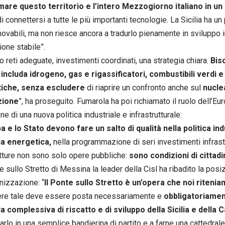
are questo territorio e l’intero Mezzogiorno italiano in un 
 connettersi a tutte le più importanti tecnologie. La Sicilia ha un
nnovabili, ma non riesce ancora a tradurlo pienamente in sviluppo i
one stabile”.
 reti adeguate, investimenti coordinati, una strategia chiara.
Bis
includa idrogeno, gas e rigassificatori, combustibili verdi 
iche, senza escludere
di riaprire un confronto anche sul
nucle
zione
”, ha proseguito. Fumarola ha poi richiamato il ruolo dell’Eu
ne di una nuova politica industriale e infrastrutturale:
a e lo Stato devono fare un salto di qualità nella politica ind
ia energetica,
nella programmazione di seri investimenti infrastr
utture non sono solo opere pubbliche:
sono condizioni di cittadi
e sullo Stretto di Messina la leader della Cisl ha ribadito la posi
anizzazione: “
Il Ponte sullo Stretto è un’opera che noi riteni
re tale deve essere posta necessariamente e
obbligatoriamen
a complessiva di riscatto e di sviluppo della Sicilia e della C
arlo in una semplice bandierina di partito e a farne una cattedral