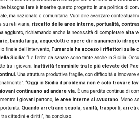
che bisogna fare è inserire questo progetto in una politica di co
ale, ma nazionale e comunitaria. Vuol dire avanzare contestual
 su reti viarie,
riscatto delle aree interne, portualità, contra
 ha aggiunto, richiamando anche la necessità di completare
alta v
arie, banda larga, acquedotti e opere di risanamento idroge
o finale dell’intervento,
Fumarola ha acceso i riflettori sulle 
ella Sicilia:
“Le ferite da sanare sono tante anche in Sicilia. Oc
to tra i giovani.
Inattività femminile tra le più elevate del Pae
ontinui.
Una struttura produttiva fragile, con difficoltà a innovare
nalmente”. “
Oggi in Sicilia il problema non è solo trovare la
giovani continuano ad andare via.
È una perdita continua di com
E mentre i giovani partono,
le aree interne si svuotano
. Meno se
portunità.
Quando arretrano scuola, sanità, trasporti, arretra
tra cittadini e diritti”, ha concluso.