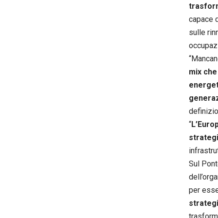
trasform
capace di
sulle ri
occupazi
“Mancano
mix che 
energet
genera
definizio
“
L’Europ
strateg
infrastr
Sul Pont
dell’org
per esse
strategi
trasform