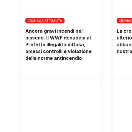
CRONACA ATTUALITÀ
CRONAC
Ancora gravi incendi nel
La cro
nisseno. Il WWF denuncia al
ulteri
Prefetto illegalità diffusa,
abband
omessi controlli e violazione
nostro
delle norme antincendio