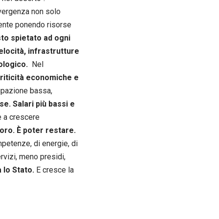
nvergenza non solo
mente ponendo risorse
sto spietato ad ogni
elocità, infrastrutture
ologico.
Nel
criticità economiche e
cupazione bassa,
se. Salari più bassi e
 e a crescere
voro. È poter restare.
petenze, di energie, di
rvizi, meno presidi,
 lo Stato.
E cresce la