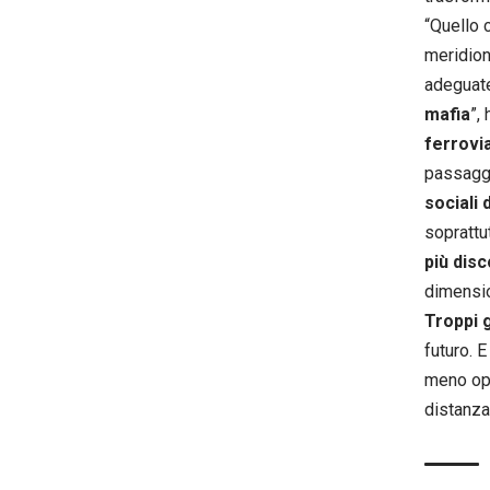
“Quello 
meridion
adeguate
mafia
”,
ferrovi
passaggi
sociali d
soprattut
più disc
dimensio
Troppi 
futuro. 
meno op
distanza 