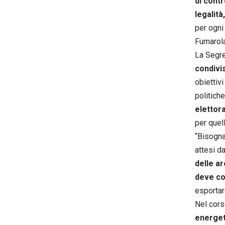
di contr
legalità
per ogni 
Fumarola
La Segre
condivis
obiettiv
politich
elettor
per quel
“Bisogn
attesi da
delle ar
deve coi
esportar
Nel cors
energet