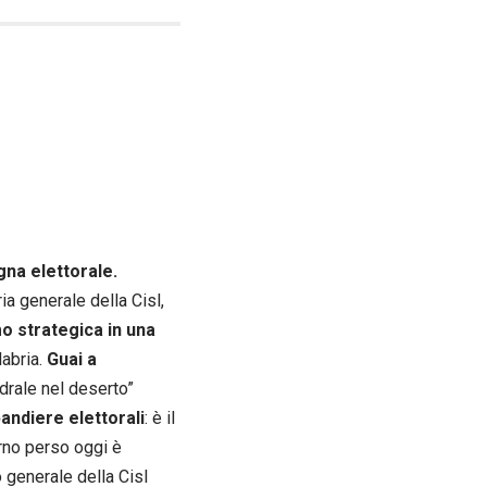
gna elettorale.
ria generale della Cisl,
mo strategica in una
labria.
Guai a
edrale nel deserto”
bandiere elettorali
: è il
rno perso oggi è
o generale della Cisl