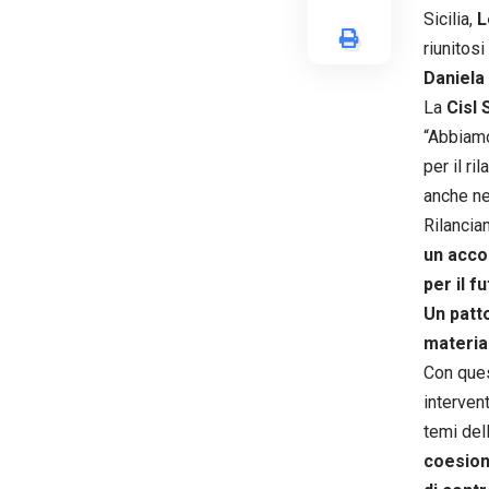
Sicilia,
L
riunitosi
Daniela
La
Cisl 
“Abbiamo
per il r
anche nel
Rilancia
un accor
per il fu
Un patt
material
Con ques
interven
temi del
coesion