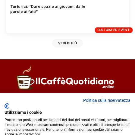
Turturici: “Dare spazio ai giovani: dalle
parole ai fatti”
CULTURA ED EVENTI
VEDI DI PIÙ
Direttore responsabile
Fiorella Falci
Politica sulla riservatezza
93100 Caltanissetta (CL)
Utilizziamo i cookie
redazione@ilcaffequotidiano.online
Potremmo posizionarli per l'analisi dei dati dei nostri visitatori, per migliorare
C.F. 92076900858
il nostro sito Web, mostrare contenuti personalizzati e offrirti un'esperienza di
Chi siamo
navigazione eccezionale. Per ulteriori informazioni sui cookie utilizziamo
Privacy & Cookie Policy
aprire le impostazioni.