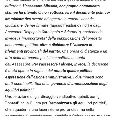
differenti.
L’assessore Mirisola, con proprio comunicato
stampa ha ritenuto di non sottoscrivere il documento politico-
amministrativo
avente ad oggetto le recenti vicende
giudiziarie, da me firmate (
lapsus freudiano? ndr
) e dagli
Assessori Delpopolo Carciopolo e Adornetto, sostenendo
invece la “inopportunità” della pubblicazione del predetto
documento politico,
oltre a dichiarare l’ “assenza di
riferimenti provinciali del partito.
Una presa di distanza e un
atto della autonoma posizione politica assunta
dall’Assessore
.
Per l’assessore Falcone, invece,
la decisione
è stata spinta in ragione del
mutato quadro politico
espressione dell’azione amministrativa.
I
due innesti
sono
stati scelti nell’ottica di un
percorso di armonizzazione degli
equilibri politici.
“
Un’operazione di giardinaggio vendicativo quindi, con gli
“
innesti
” nella Giunta per “
armonizzare gli equilibri politici”
,
che squaderna una lacerazione profondissima nella
compagine di maggioranza, leggibile a Caltanissetta, ma con