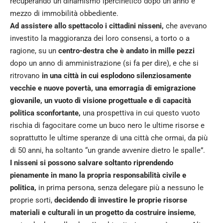
recuperando un dinamismo ipercinetico dopo un anno e
mezzo di immobilità obbediente.
Ad assistere allo spettacolo i cittadini nisseni,
che avevano
investito la maggioranza dei loro consensi, a torto o a
ragione, su un
centro-destra che è andato in mille pezzi
dopo un anno di amministrazione (si fa per dire), e che si
ritrovano
in una città in cui esplodono silenziosamente
vecchie e nuove povertà, una emorragia di emigrazione
giovanile, un vuoto di visione progettuale e di capacità
politica sconfortante,
una prospettiva in cui questo vuoto
rischia di fagocitare come un buco nero le ultime risorse e
soprattutto le ultime speranze di una città che ormai, da più
di 50 anni, ha soltanto “un grande avvenire dietro le spalle”.
I nisseni si possono salvare soltanto riprendendo
pienamente in mano la propria responsabilità civile e
politica,
in prima persona, senza delegare più a nessuno le
proprie sorti,
decidendo di investire le proprie risorse
materiali e culturali in un progetto da costruire insieme
,