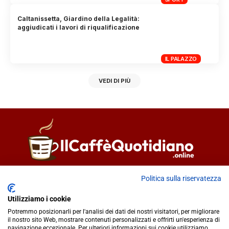
Caltanissetta, Giardino della Legalità:
aggiudicati i lavori di riqualificazione
IL PALAZZO
VEDI DI PIÙ
Direttore responsabile
Fiorella Falci
Politica sulla riservatezza
93100 Caltanissetta (CL)
Utilizziamo i cookie
redazione@ilcaffequotidiano.online
Potremmo posizionarli per l'analisi dei dati dei nostri visitatori, per migliorare
C.F. 92076900858
il nostro sito Web, mostrare contenuti personalizzati e offrirti un'esperienza di
Chi siamo
navigazione eccezionale. Per ulteriori informazioni sui cookie utilizziamo