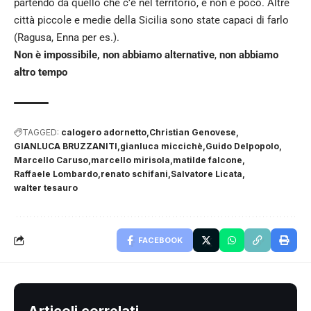
partendo da quello che c’è nel territorio, e non è poco. Altre
città piccole e medie della Sicilia sono state capaci di farlo
(Ragusa, Enna per es.).
Non è impossibile, non abbiamo alternative
,
non abbiamo
altro tempo
TAGGED:
calogero adornetto
Christian Genovese
GIANLUCA BRUZZANITI
gianluca miccichè
Guido Delpopolo
Marcello Caruso
marcello mirisola
matilde falcone
Raffaele Lombardo
renato schifani
Salvatore Licata
walter tesauro
FACEBOOK
Articoli correlati