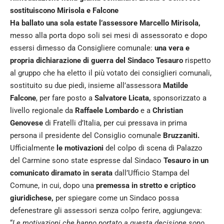
sostituiscono Mirisola e Falcone
Ha ballato una sola estate l’assessore Marcello Mirisola,
messo alla porta dopo soli sei mesi di assessorato e dopo
essersi dimesso da Consigliere comunale:
una vera e
propria dichiarazione di guerra del Sindaco Tesauro
rispetto
al gruppo che ha eletto il più votato dei consiglieri comunali,
sostituito su due piedi, insieme all’assessora
Matilde
Falcone
, per fare posto a
Salvatore Licata,
sponsorizzato a
livello regionale da
Raffaele Lombardo
e a
Christian
Genovese
di Fratelli d’Italia, per cui pressava in prima
persona il presidente del Consiglio comunale
Bruzzaniti.
Ufficialmente
le motivazioni
del colpo di scena di Palazzo
del Carmine sono state espresse dal Sindaco
Tesauro in un
comunicato diramato in serata
dall’Ufficio Stampa del
Comune, in cui, dopo una
premessa in stretto e criptico
giuridichese,
per spiegare come un Sindaco possa
defenestrare gli assessori senza colpo ferire, aggiungeva:
“
Le motivazioni che hanno portato a questa decisione sono