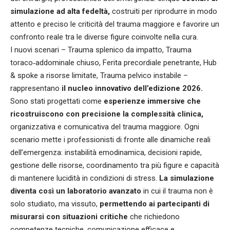
simulazione ad alta fedeltà,
costruiti per riprodurre in modo
attento e preciso le criticità del trauma maggiore e favorire un
confronto reale tra le diverse figure coinvolte nella cura.
I nuovi scenari – Trauma splenico da impatto, Trauma
toraco‑addominale chiuso, Ferita precordiale penetrante, Hub
& spoke a risorse limitate, Trauma pelvico instabile –
rappresentano
il nucleo innovativo dell’edizione 2026.
Sono stati progettati come
esperienze immersive che
ricostruiscono con precisione la complessità clinica,
organizzativa e comunicativa del trauma maggiore. Ogni
scenario mette i professionisti di fronte alle dinamiche reali
dell’emergenza: instabilità emodinamica, decisioni rapide,
gestione delle risorse, coordinamento tra più figure e capacità
di mantenere lucidità in condizioni di stress.
La simulazione
diventa così un laboratorio avanzato
in cui il trauma non è
solo studiato, ma vissuto,
permettendo ai partecipanti di
misurarsi con situazioni critiche
che richiedono
competenze tecniche, comunicazione efficace e