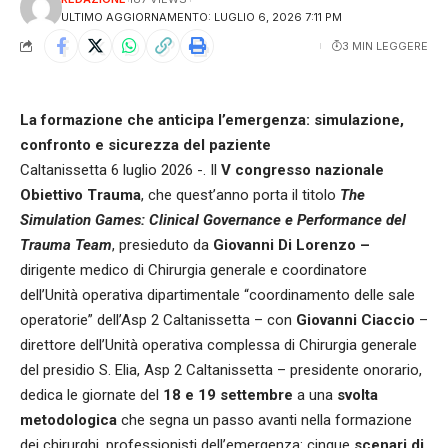
ULTIMO AGGIORNAMENTO: LUGLIO 6, 2026 7:11 PM
3 MIN LEGGERE
La formazione che anticipa l’emergenza: simulazione,
confronto e sicurezza del paziente
Caltanissetta 6 luglio 2026 -. Il
V congresso nazionale
Obiettivo Trauma
, che quest’anno porta il titolo
The
Simulation Games: Clinical Governance e Performance del
Trauma Team
, presieduto da
Giovanni Di Lorenzo –
dirigente medico di Chirurgia generale e coordinatore
dell’Unità operativa dipartimentale “coordinamento delle sale
operatorie” dell’Asp 2 Caltanissetta – con
Giovanni Ciaccio
–
direttore dell’Unità operativa complessa di Chirurgia generale
del presidio S. Elia, Asp 2 Caltanissetta – presidente onorario,
dedica le giornate del
18 e 19 settembre
a una
svolta
metodologica
che segna un passo avanti nella formazione
dei chirurghi, professionisti dell’emergenza: cinque
scenari di