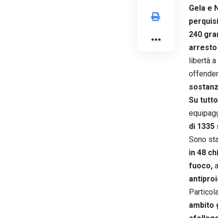
Gela e 
perquis
240 gram
arrest
libertà a
offende
sostanz
Su tutto
equipagg
di 1335 
Sono sta
in 48 ch
fuoco,
a
antiproi
Particol
ambito 