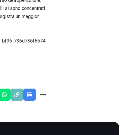
rso dell’operazione,
li si sono concentrati
i registra un maggior
f1-bf96-736d736f6674