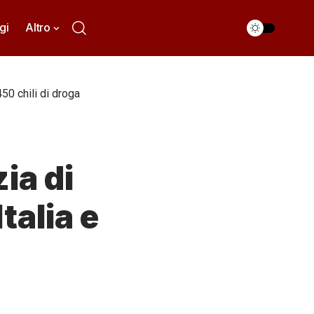
gi
Altro
450 chili di droga
ia di
talia e