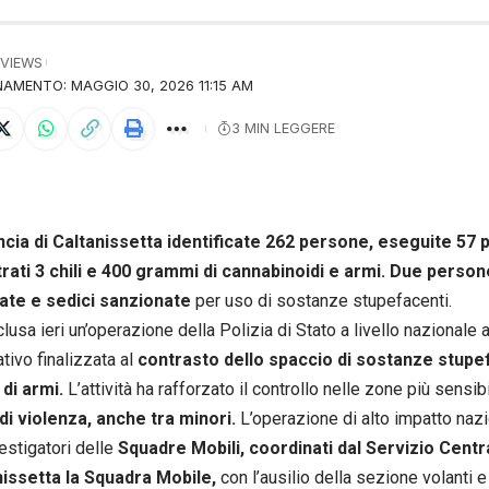
 VIEWS
AMENTO: MAGGIO 30, 2026 11:15 AM
3 MIN LEGGERE
ncia di Caltanissetta identificate 262 persone, eseguite 57 p
rati 3 chili e 400 grammi di cannabinoidi e armi. Due person
ate e sedici sanzionate
per uso di sostanze stupefacenti.
lusa ieri un’operazione della Polizia di Stato a livello nazionale 
tivo finalizzata al
contrasto dello spaccio di sostanze stupef
 di armi.
L’attività ha rafforzato il controllo nelle zone più sensibi
di violenza, anche tra minori.
L’operazione di alto impatto nazi
estigatori delle
Squadre Mobili, coordinati dal Servizio Centr
nissetta la Squadra Mobile,
con l’ausilio della sezione volanti 