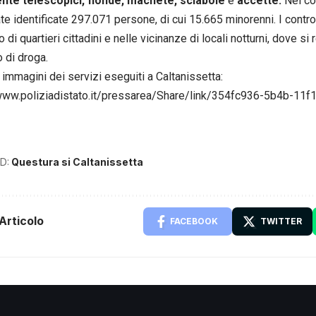
ente telescopici, fionde, machete, sciabole
e
accette.
Nel co
te identificate 297.071 persone, di cui 15.665 minorenni. I control
no di quartieri cittadini e nelle vicinanze di locali notturni, dove s
 di droga.
e immagini dei servizi eseguiti a Caltanissetta:
/www.poliziadistato.it/pressarea/Share/link/354fc936-5b4b-11
D:
Questura si Caltanissetta
Articolo
FACEBOOK
TWITTER