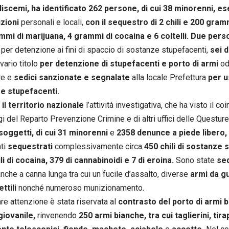
Niscemi, ha
identificato 262 persone, di cui 38 minorenni, es
izioni
personali e locali,
con il sequestro di 2 chili e 200 gramm
mi di marijuana, 4 grammi di cocaina e 6 coltelli.
Due pers
o
per detenzione ai fini di spaccio di sostanze stupefacenti,
sei 
 vario titolo
per detenzione di stupefacenti e porto di armi
od
re e
sedici sanzionate e segnalate
alla locale Prefettura
per u
e stupefacenti.
 il territorio nazionale
l’attività investigativa, che ha visto il 
i del Reparto Prevenzione Crimine e di altri uffici delle Questure, 
soggetti, di cui 31 minorenni
e
2358 denunce a piede libero, 
ti
sequestrati
complessivamente circa
450 chili di sostanze s
ili di cocaina, 379 di cannabinoidi e 7 di eroina.
Sono state
se
nche a canna lunga tra cui un fucile d’assalto, diverse
armi da gu
ettili
nonché numeroso munizionamento.
are attenzione è stata riservata al
contrasto del porto di armi b
giovanile,
rinvenendo
250 armi bianche, tra cui taglierini, tira