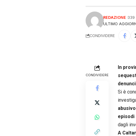
REDAZIONE
339
ULTIMO AGGIORN
CONDIVIDERE
In provi
sequest
CONDIVIDERE
denunci
Si è conc
investiga
abusivo
episodi 
dagli inv
A Calta