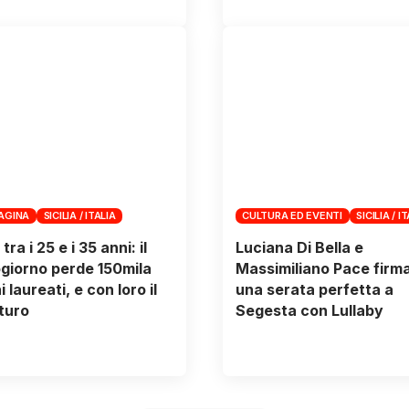
PAGINA
SICILIA / ITALIA
CULTURA ED EVENTI
SICILIA / I
ra i 25 e i 35 anni: il
Luciana Di Bella e
iorno perde 150mila
Massimiliano Pace firm
 laureati, e con loro il
una serata perfetta a
turo
Segesta con Lullaby