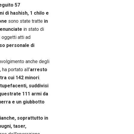
eguito 57
i di hashish, 1 chilo e
one
sono state tratte
in
denunciate
in stato di
 oggetti atti ad
so personale di
coinvolgimento anche degli
ha portato all’
arresto
tra cui 142 minori
.
tupefacenti, suddivisi
questrate 111 armi da
erra e un giubbotto
ianche, soprattutto in
pugni, taser,