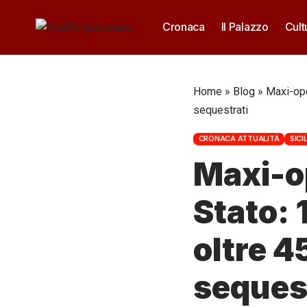
Cronaca
Il Palazzo
Cult
Home
»
Blog
»
Maxi-oper
sequestrati
CRONACA ATTUALITÀ
SICIL
Maxi-op
Stato: 1
oltre 4
seques