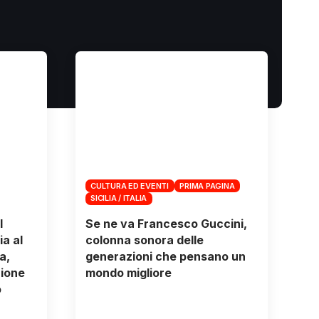
CULTURA ED EVENTI
PRIMA PAGINA
SICILIA / ITALIA
l
Se ne va Francesco Guccini,
a al
colonna sonora delle
a,
generazioni che pensano un
zione
mondo migliore
o