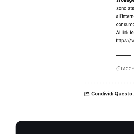
sfollag
sono sta
all’inter
consumo
Al link l
https:/
TAGGE
Condividi Questo 