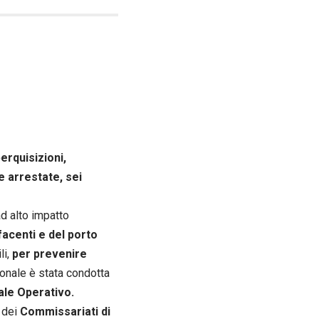
erquisizioni,
e arrestate, sei
ad alto impatto
acenti e del porto
li,
per prevenire
onale è stata condotta
ale Operativo.
e dei
Commissariati di