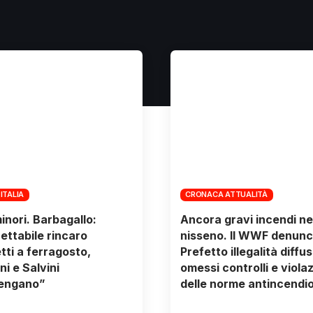
 ITALIA
CRONACA ATTUALITÀ
minori. Barbagallo:
Ancora gravi incendi ne
ettabile rincaro
nisseno. Il WWF denunci
tti a ferragosto,
Prefetto illegalità diffus
ni e Salvini
omessi controlli e viola
vengano”
delle norme antincendi