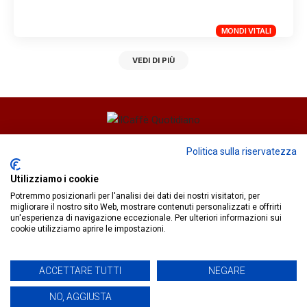
MONDI VITALI
VEDI DI PIÙ
Direttore responsabile
Fiorella Falci
Politica sulla riservatezza
93100 Caltanissetta (CL)
Utilizziamo i cookie
redazione@ilcaffequotidiano.online
Potremmo posizionarli per l'analisi dei dati dei nostri visitatori, per
C.F. 92076900858
migliorare il nostro sito Web, mostrare contenuti personalizzati e offrirti
Chi siamo
un'esperienza di navigazione eccezionale. Per ulteriori informazioni sui
Privacy & Cookie Policy
cookie utilizziamo aprire le impostazioni.
ACCETTARE TUTTI
NEGARE
IlCaffèQuotidiano.online è una testata giornalistica registrata
presso il Tribunale di Caltanissetta n.02/2024 del 17/07/2024 |
NO, AGGIUSTA
Realizzato da
Creative Agency