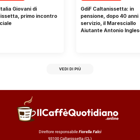
talia Giovani di
GdiF Caltanissetta: in
issetta, primo incontro
pensione, dopo 40 anni 
ciale
servizio, il Maresciallo
Aiutante Antonio Ingles
VEDI DI PIÙ
Direttore responsabile
Fiorella Falci
93100 Caltanissetta (CL)