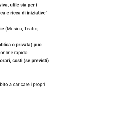
a, utile sia per i
a e ricca di iniziative
“.
ie
(Musica, Teatro,
bblica o privata) può
online rapido.
rari, costi (se previsti)
bito a caricare i propri