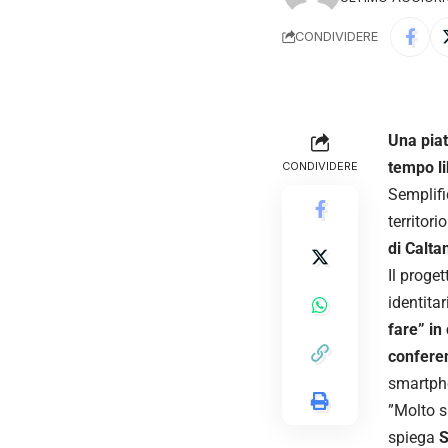
CONDIVIDERE
Una piat
tempo li
CONDIVIDERE
​Semplifi
territori
di Calta
​Il prog
identitar
fare” in
confere
smartph
​”Molto 
spiega
S