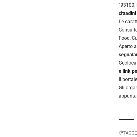
“93100.i
cittadin
​Le carat
​Consult
Food, Cu
​Aperto 
segnalar
​Geoloca
e link p
​Il porta
​Gli orga
appuntam
TAGGE