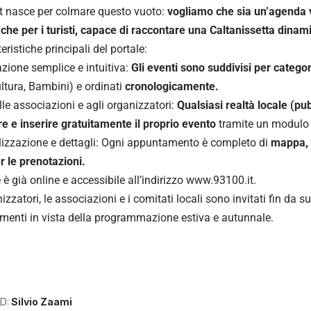
t nasce per colmare questo vuoto:
vogliamo che sia un’agenda viv
i che per i turisti, capace di raccontare una Caltanissetta dinamic
teristiche principali del portale:
azione semplice e intuitiva:
Gli eventi sono suddivisi per categor
ltura, Bambini) e ordinati
cronologicamente.
alle associazioni e agli organizzatori:
Qualsiasi realtà locale (pu
e e inserire gratuitamente il proprio evento
tramite un modulo 
lizzazione e dettagli: Ogni appuntamento è completo di
mappa, o
er le prenotazioni.
le è già online e accessibile all’indirizzo
www.93100.it.
nizzatori, le associazioni e i comitati locali sono invitati fin da su
enti in vista della programmazione estiva e autunnale.
D:
Silvio Zaami