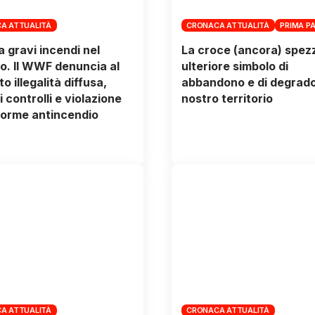
A ATTUALITÀ
CRONACA ATTUALITÀ
PRIMA P
 gravi incendi nel
La croce (ancora) spez
o. Il WWF denuncia al
ulteriore simbolo di
o illegalità diffusa,
abbandono e di degrado
 controlli e violazione
nostro territorio
norme antincendio
A ATTUALITÀ
CRONACA ATTUALITÀ