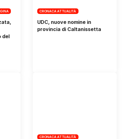
AGINA
CRONACA ATTUALITÀ
zata,
UDC, nuove nomine in
provincia di Caltanissetta
 del
CRONACA ATTUALITÀ