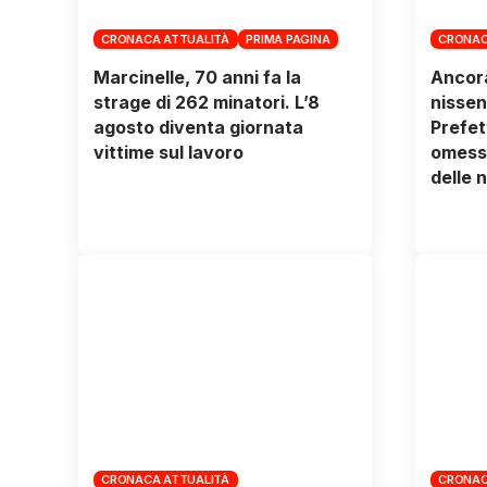
CRONACA ATTUALITÀ
PRIMA PAGINA
CRONAC
Marcinelle, 70 anni fa la
Ancora
strage di 262 minatori. L’8
nissen
agosto diventa giornata
Prefett
vittime sul lavoro
omessi
delle 
CRONACA ATTUALITÀ
CRONAC