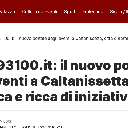
 Palazzo
Cultura ed Eventi
Sport
Hinterland
Sicilia / I
00.it: il nuovo portale degli eventi a Caltanissetta, città dinamic
3100.it: il nuovo po
venti a Caltanissetta
a e ricca di iniziati
 VIEWS
AMENTO: LUGLIO 8, 2026 3:40 PM