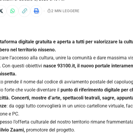
2 MIN LEGGERE
taforma digitale gratuita e aperta a tutti per valorizzare la cultu
bero nel territorio nisseno.
care l’accesso alla cultura, unire la comunità e dare massima visib
o. Con questi obiettivi
nasce 93100.it, il nuovo portale interamen
nissetta.
etto prende il nome dal codice di avviamento postale del capoluo
io forte che vuole diventare il
punto di riferimento digitale per 
 città. Concerti, mostre d’arte, spettacoli teatrali, sagre, appunt
nze
: da oggi tutto convoglierà in un unico cartellone virtuale, f
one e PC.
spesso l’offerta culturale del nostro territorio rimane frammentata
ilvio Zaami,
promotore del progetto.