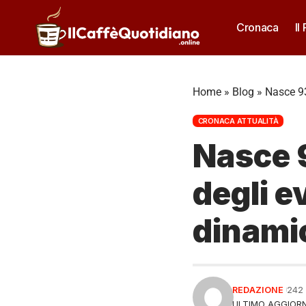
Cronaca
Il
Home
»
Blog
»
Nasce 931
CRONACA ATTUALITÀ
Nasce 9
degli e
dinamic
REDAZIONE
242
ULTIMO AGGIORN