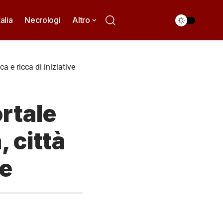
talia
Necrologi
Altro
a e ricca di iniziative
rtale
, città
ve