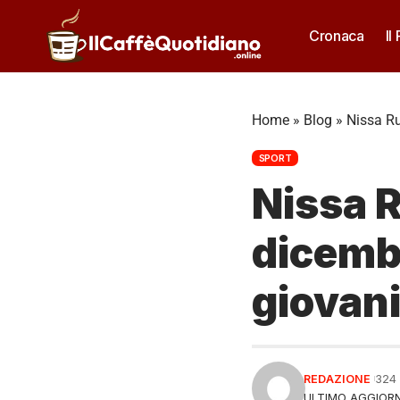
Cronaca
Il
Home
»
Blog
»
Nissa Ru
SPORT
Nissa 
dicembr
giovani
REDAZIONE
324
ULTIMO AGGIORN