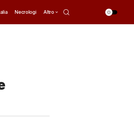
talia
Necrologi
Altro
e