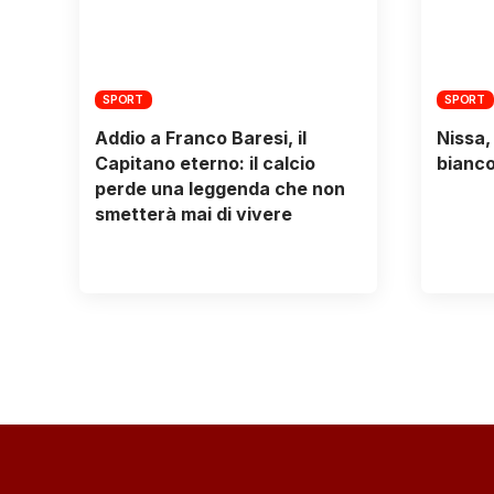
SPORT
SPORT
Addio a Franco Baresi, il
Nissa,
Capitano eterno: il calcio
bianc
perde una leggenda che non
smetterà mai di vivere