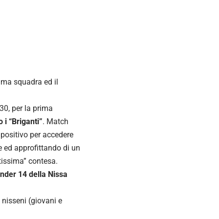
ima squadra ed il
4.30, per la prima
o i “Briganti”
. Match
o positivo per accedere
ne ed approfittando di un
tissima” contesa.
under 14 della Nissa
 nisseni (giovani e