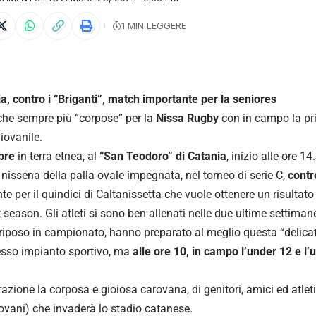
1 MIN LEGGERE
a, contro i “Briganti”, match importante per la seniores
he sempre più “corpose” per la
Nissa Rugby
con in campo la pr
iovanile.
bre
in terra etnea, al
“San Teodoro” di Catania
, inizio alle ore 1
nissena della palla ovale impegnata, nel torneo di serie C,
contr
te per il quindici di Caltanissetta che vuole ottenere un risultat
t-season. Gli atleti si sono ben allenati nelle due ultime settima
 riposo in campionato, hanno preparato al meglio questa “delica
esso impianto sportivo, ma
alle ore 10, in campo l’under 12 e l’
razione la corposa e gioiosa carovana, di genitori, amici ed atleti
vani) che invaderà lo stadio catanese.