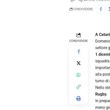
CONDIVIDERE
A Catani
Domenic
CONDIVIDERE
settore g
1 dicem
squadra 
importan
alla pos
turno di
Nello st
Rugby.
In prepa
meno gio