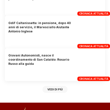
CRONACA ATTUALITÀ
GdiF Caltanissetta: in pensione, dopo 40
anni di servizio, il Maresciallo Aiutante
Antonio Inglese
CRONACA ATTUALITÀ
Giovani Autonomisti, nasce il
coordinamento di San Cataldo: Rosario
Russo alla guida
CRONACA ATTUALITÀ
VEDI DI PIÙ