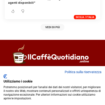
agenti disponibili”
SICILIA / ITALIA
VEDI DI PIÙ
Direttore responsabile
Fiorella Falci
Politica sulla riservatezza
93100 Caltanissetta (CL)
Utilizziamo i cookie
redazione@ilcaffequotidiano.online
Potremmo posizionarli per l'analisi dei dati dei nostri visitatori, per migliorare
C.F. 92076900858
il nostro sito Web, mostrare contenuti personalizzati e offrirti un'esperienza di
Chi siamo
navigazione eccezionale. Per ulteriori informazioni sui cookie utilizziamo
Privacy & Cookie Policy
aprire le impostazioni.