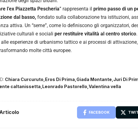
riazione degli spazi urbani.
are l’ex Piazzetta Pescheria
” rappresenta il
primo passo di un p
azione dal basso,
fondato sulla collaborazione tra istituzioni, as
anza attiva. Un “seme”, come lo definiscono gli organizzatori, de
ziative culturali e sociali
per restituire vitalità al centro storico
 alle esperienze di urbanismo tattico e ai processi di attivazion
rasformando molte città europee.
D:
Chiara Curcuruto
Eros Di Prima
Giada Montante
Juri Di Pri
ente caltanissetta
Leonrado Pastorello
Valentina vella
Articolo
FACEBOOK
TWI