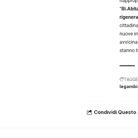
riapprop
“
Ri‑Abit
rigener
cittadin
nuove ini
avvicina
stanno t
TAGGE
legambi
Condividi Questo 