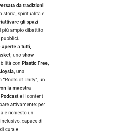
versata da tradizioni
storia, spiritualità e
iattivare gli spazi
l più ampio dibattito
 pubblici.
aperte a tutti,
asket,
uno
show
ibilità con
Plastic Free,
Aloysia,
una
va “Roots of Unity”, un
con la maestra
 Podcast
e il content
ipare attivamente: per
ga è richiesto un
 inclusivo, capace di
di cura e