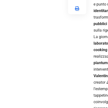
e punto 
identita
trasform
pubblici
sulla ri
La giorn
laborato
cooking
realizzaz
piantuma
interven
Valentin
creator
J
l’estemp
tappetin
coinvolg