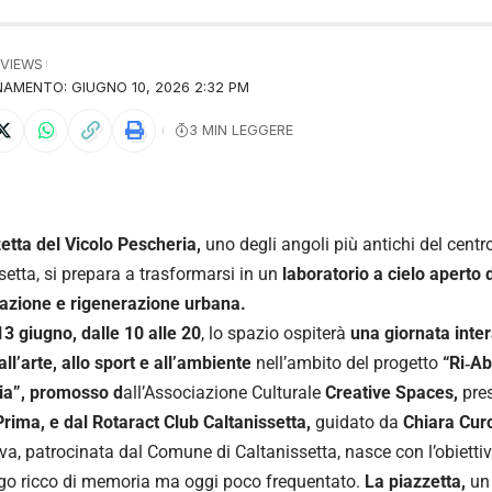
 VIEWS
AMENTO: GIUGNO 10, 2026 2:32 PM
3 MIN LEGGERE
etta del Vicolo Pescheria,
uno degli angoli più antichi del centro
setta, si prepara a trasformarsi in un
laboratorio a cielo aperto d
azione e rigenerazione urbana.
3 giugno, dalle 10 alle 20
, lo spazio ospiterà
una giornata inte
all’arte, allo sport e all’ambiente
nell’ambito del progetto
“Ri‑Ab
ia”, promosso d
all’Associazione Culturale
Creative Spaces,
pres
Prima, e dal Rotaract Club Caltanissetta,
guidato da
Chiara Cur
iva, patrocinata dal Comune di Caltanissetta, nasce con l’obiettivo
go ricco di memoria ma oggi poco frequentato.
La piazzetta,
un 