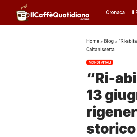
Cronaca
Il
Home
»
Blog
»
“Ri-abit
Caltanissetta
MONDI VITALI
“Ri-abi
13 giug
rigener
storico