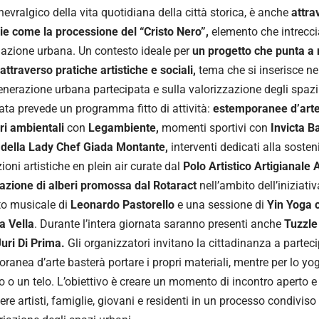
nevralgico della vita quotidiana della città storica, è anche
attra
rie come la processione del “Cristo Nero”,
elemento che intreccia 
azione urbana. Un contesto ideale per
un progetto che punta a r
 attraverso pratiche artistiche e sociali,
tema che si inserisce ne
generazione urbana partecipata e sulla valorizzazione degli spazi
ata prevede un programma fitto di attività:
estemporanee d’arte 
ri ambientali
con
Legambiente,
momenti sportivi con
Invicta B
 della Lady Chef Giada Montante,
interventi dedicati alla sosten
ioni artistiche en plein air curate dal
Polo Artistico Artigianale 
zione di alberi promossa dal Rotaract
nell’ambito dell’iniziati
to musicale di
Leonardo Pastorello
e una sessione di
Yin Yoga 
a Vella
. Durante l’intera giornata saranno presenti anche
Tuzzle
uri Di Prima.
Gli organizzatori invitano la cittadinanza a partec
oranea d’arte basterà portare i propri materiali, mentre per lo yo
o o un telo. L’obiettivo è creare un momento di incontro aperto e
ere artisti, famiglie, giovani e residenti in un processo condiviso 