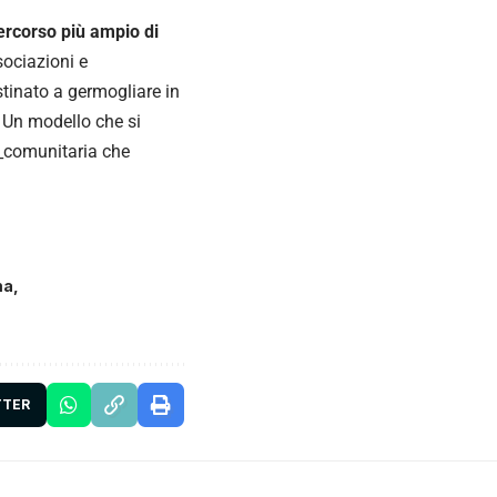
ercorso più ampio di
sociazioni e
stinato a germogliare in
. Un modello che si
e_comunitaria che
ma
TTER