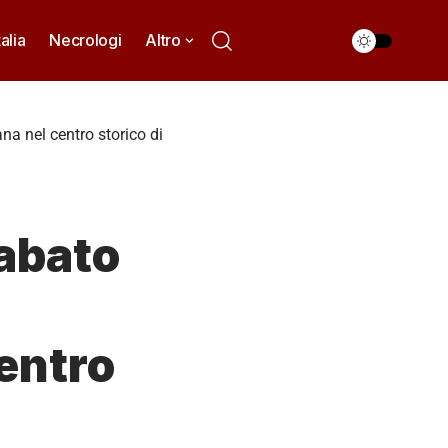
talia
Necrologi
Altro
na nel centro storico di
sabato
entro