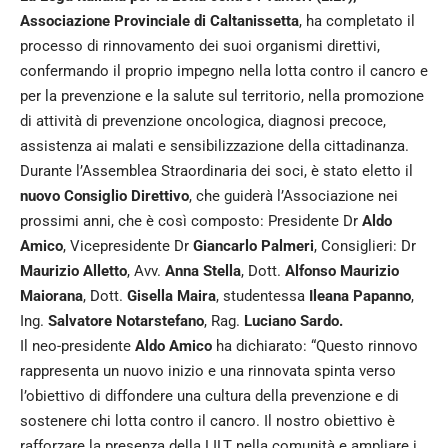
Associazione Provinciale di Caltanissetta
, ha completato il
processo di rinnovamento dei suoi organismi direttivi,
confermando il proprio impegno nella lotta contro il cancro e
per la prevenzione e la salute sul territorio, nella promozione
di attività di prevenzione oncologica, diagnosi precoce,
assistenza ai malati e sensibilizzazione della cittadinanza.
Durante l’Assemblea Straordinaria dei soci, è stato eletto il
nuovo Consiglio Direttivo
, che guiderà l’Associazione nei
prossimi anni, che è così composto: Presidente Dr
Aldo
Amico
, Vicepresidente Dr
Giancarlo Palmeri
, Consiglieri: Dr
Maurizio Alletto
, Avv.
Anna Stella
, Dott.
Alfonso Maurizio
Maiorana
, Dott.
Gisella Maira
, studentessa
Ileana Papanno
,
Ing.
Salvatore Notarstefano
, Rag.
Luciano Sardo.
Il neo-presidente
Aldo Amico
ha dichiarato: “Questo rinnovo
rappresenta un nuovo inizio e una rinnovata spinta verso
l’obiettivo di diffondere una cultura della prevenzione e di
sostenere chi lotta contro il cancro. Il nostro obiettivo è
rafforzare la presenza della LILT nella comunità e ampliare i