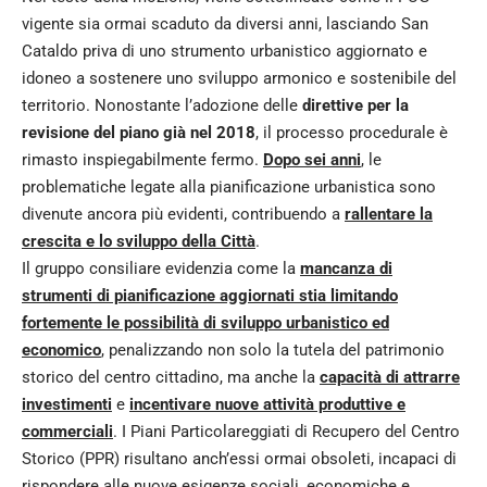
vigente sia ormai scaduto da diversi anni, lasciando San
Cataldo priva di uno strumento urbanistico aggiornato e
idoneo a sostenere uno sviluppo armonico e sostenibile del
territorio. Nonostante l’adozione delle
direttive per la
revisione del piano già nel 2018
, il processo procedurale è
rimasto inspiegabilmente fermo.
Dopo sei anni
, le
problematiche legate alla pianificazione urbanistica sono
divenute ancora più evidenti, contribuendo a
rallentare la
crescita e lo sviluppo della Città
.
Il gruppo consiliare evidenzia come la
mancanza di
strumenti di pianificazione aggiornati stia limitando
fortemente le possibilità di sviluppo urbanistico ed
economico
, penalizzando non solo la tutela del patrimonio
storico del centro cittadino, ma anche la
capacità di attrarre
investimenti
e
incentivare nuove attività produttive e
commerciali
. I Piani Particolareggiati di Recupero del Centro
Storico (PPR) risultano anch’essi ormai obsoleti, incapaci di
rispondere alle nuove esigenze sociali, economiche e