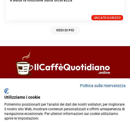
tradita la mozione sulla sicurezza”
UNCATEGORIZED
VEDI DI PIÙ
Direttore responsabile
Fiorella Falci
Politica sulla riservatezza
93100 Caltanissetta (CL)
Utilizziamo i cookie
redazione@ilcaffequotidiano.online
Potremmo posizionarli per l'analisi dei dati dei nostri visitatori, per migliorare
C.F. 92076900858
il nostro sito Web, mostrare contenuti personalizzati e offrirti un'esperienza di
Chi siamo
navigazione eccezionale. Per ulteriori informazioni sui cookie utilizziamo
Privacy & Cookie Policy
aprire le impostazioni.