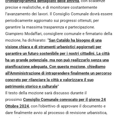
cronoprogramma dettagliato delle attività
, con scadenze
precise e realistiche, e di monitorare costantemente
l’avanzamento dei lavori. Il Consiglio Comunale dovrà essere
periodicamente aggiornato sui progressi ottenuti, per
garantire la massima trasparenza e partecipazione.
Giampiero Modaffari, consigliere comunale e firmatario della
mozione, ha dichiarato: “
San Cataldo ha bisogno di una
visione chiara e di strumenti urbanistici aggiornati per
garantire un futuro sostenibile per i nostri cittadini. La città
ha un grande potenziale, ma non può realizzarlo senza una
pianificazione adeguata. Con questa mozione, chiediamo
all’Amministrazione di intraprendere finalmente un percorso
concreto per rilanciare la città e valorizzare il suo
patrimonio storico e culturale
”
Il testo della mozione sarà discusso durante il
prossimo
Consiglio Comunale convocato per il giorno 24
Ottobre 2024
, con l’obiettivo di approvare il documento e
dare finalmente avvio al processo di revisione urbanistica,