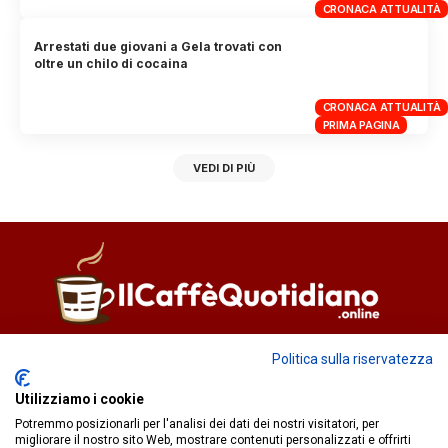
CRONACA ATTUALITÀ
Arrestati due giovani a Gela trovati con
oltre un chilo di cocaina
CRONACA ATTUALITÀ
PRIMA PAGINA
VEDI DI PIÙ
Direttore responsabile
Fiorella Falci
Politica sulla riservatezza
93100 Caltanissetta (CL)
Utilizziamo i cookie
redazione@ilcaffequotidiano.online
Potremmo posizionarli per l'analisi dei dati dei nostri visitatori, per
C.F. 92076900858
migliorare il nostro sito Web, mostrare contenuti personalizzati e offrirti