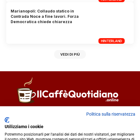
Marianopoli: Collaudo statico in
Contrada Noce a fine lavori. Forza
Democratica chiede chiarezza
HINTERLAND
VEDI DI PIÙ
Direttore responsabile
Fiorella Falci
Politica sulla riservatezza
93100 Caltanissetta (CL)
Utilizziamo i cookie
redazione@ilcaffequotidiano.online
Potremmo posizionarli per l'analisi dei dati dei nostri visitatori, per migliorare
C.F. 92076900858
il nostro sito Web, mostrare contenuti personalizzati e offrirti un'esperienza di