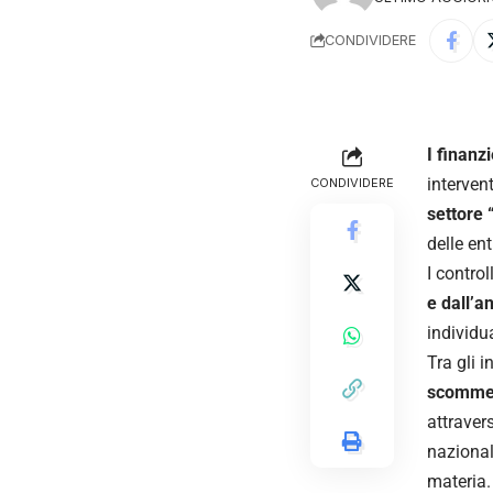
CONDIVIDERE
I finanz
interven
CONDIVIDERE
settore
delle en
I control
e dall’a
individu
Tra gli i
scommess
attraver
nazional
materia.