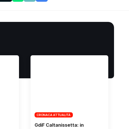
CRONACA ATTUALITÀ
GdiF Caltanissetta: in