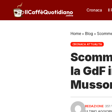
Cronaca
Il
Home
»
Blog
»
Scommess
CRONACA ATTUALITÀ
Scommes
la GdF 
Musso
REDAZIONE
351
ULTIMO AGGIORN