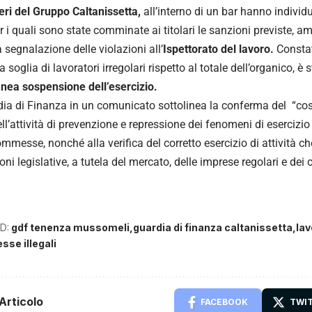
ieri del Gruppo Caltanissetta,
all’interno di un bar hanno indivi
 i quali sono state comminate ai titolari le sanzioni previste, 
a segnalazione delle violazioni all’
Ispettorato del lavoro.
Consta
 soglia di lavoratori irregolari rispetto al totale dell’organico, è 
nea sospensione dell’esercizio.
ia di Finanza in un comunicato sottolinea la conferma del “co
ll’attività di prevenzione e repressione dei fenomeni di esercizio
ommesse, nonché alla verifica del corretto esercizio di attività ch
oni legislative, a tutela del mercato, delle imprese regolari e dei
D:
gdf tenenza mussomeli
guardia di finanza caltanissetta
lav
se illegali
Articolo
FACEBOOK
TWI