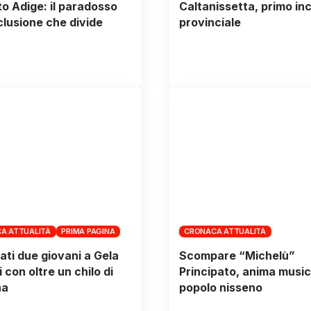
lto Adige: il paradosso
Caltanissetta, primo in
nclusione che divide
provinciale
A ATTUALITÀ
PRIMA PAGINA
CRONACA ATTUALITÀ
ati due giovani a Gela
Scompare “Michelù”
 con oltre un chilo di
Principato, anima music
na
popolo nisseno