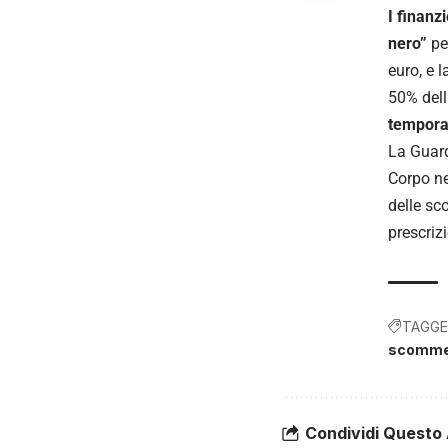
I finanz
nero”
per
euro, e l
50% della
tempora
La Guard
Corpo ne
delle sc
prescrizi
TAGGE
scommes
Condividi Questo 