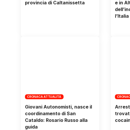
provincia di Caltanissetta
e in A
dell’i
l’Italia
CRONACA ATTUALITÀ
CRONAC
Giovani Autonomisti, nasce il
Arrest
coordinamento di San
trovati
Cataldo: Rosario Russo alla
cocai
guida