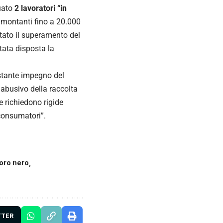
duato
2 lavoratori “in
ammontanti fino a 20.000
tato il superamento del
stata disposta la
stante impegno del
 abusivo della raccolta
e richiedono rigide
 consumatori”.
oro nero
TTER