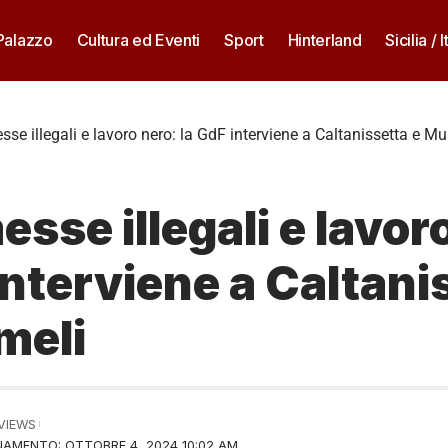
 Palazzo
Cultura ed Eventi
Sport
Hinterland
Sicilia / I
e illegali e lavoro nero: la GdF interviene a Caltanissetta e M
se illegali e lavor
interviene a Caltani
meli
 VIEWS
AMENTO: OTTOBRE 4, 2024 10:02 AM