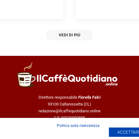
VEDI DI PIÙ
Direttore responsabile
Fiorella Falci
93100 Caltanissetta (CL)
redazione@ilcaffequotidiano.online
C.F. 92076900858
Chi siamo
Politica sulla riservatezza
Privacy & Cookie Policy
ACCETTARE