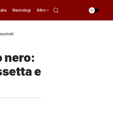
talia
Necrologi
Altro
ussomeli
o nero:
ssetta e