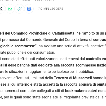
2 MIN LEGGERE
ieri del Comando Provinciale di Caltanissetta,
nell’ambito di un 
ti promosso dal Comando Generale del Corpo in tema di
contrast
 “giochi e scommesse”,
ha avviato una serie di attività ispettive f
trate pubbliche e dei consumatori.
li sono stati effettuati valorizzando i dati emersi dal
controllo ec
nalisi delle banche dati dedicate alla raccolta scommesse nazio
are le situazioni maggiormente pericolose per il pubblico.
nterventi effettuati, i militari della Tenenza di
Mussomeli
hanno
e al cui interno è stata accertata la raccolta abusiva di punt
so numerosi computer collegati a siti di
bookmakers esteri non 
e, per le quali sono state segnalate le irregolarità previste dalla