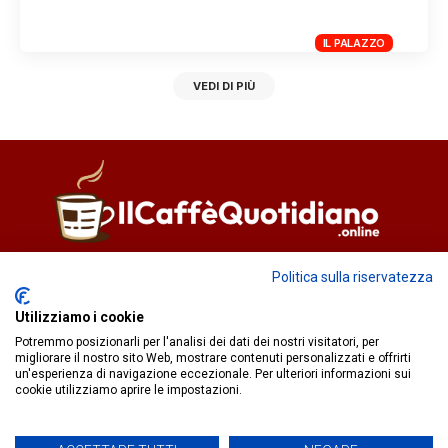
IL PALAZZO
VEDI DI PIÙ
Direttore responsabile
Fiorella Falci
Politica sulla riservatezza
93100 Caltanissetta (CL)
Utilizziamo i cookie
redazione@ilcaffequotidiano.online
Potremmo posizionarli per l'analisi dei dati dei nostri visitatori, per
C.F. 92076900858
migliorare il nostro sito Web, mostrare contenuti personalizzati e offrirti
Chi siamo
un'esperienza di navigazione eccezionale. Per ulteriori informazioni sui
Privacy & Cookie Policy
cookie utilizziamo aprire le impostazioni.