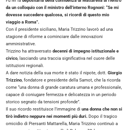
Fu lei la
depositaria della confidenza di Mattarella al rientro
da un colloquio con il ministro dell’interno Rognoni: “Se mi
dovesse succedere qualcosa, si ricordi di questo mio
viaggio a Roma”.
Con il presidente siciliano, Maria Trizzino lavorò ad una
stagione di riforme a cominciare dalle innovazioni
amministrative.
Trizzino ha attraversato
decenni di impegno istituzionale e
civico
, lasciando una traccia significativa nel cuore delle
istituzioni regionali.
A dare notizia della sua morte è stato il nipote, dott.
Giorgio
Trizzino
, fondatore e presidente della Samot, che la ricorda
come “una donna di grande caratura umana e professionale,
capace di coniugare fermezza e delicatezza in un periodo
storico segnato da tensioni profonde”.
Il suo ricordo restituisce l’immagine di
una donna che non si
tirò indietro neppure nei momenti più duri.
Dopo il tragico
omicidio di Piersanti Mattarella, Maria Trizzino continuò a