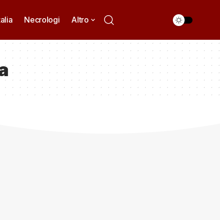
talia
Necrologi
Altro
a