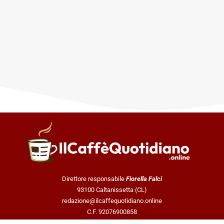
Direttore responsabile
Fiorella Falci
93100 Caltanissetta (CL)
redazione@ilcaffequotidiano.online
C.F. 92076900858
Chi siamo