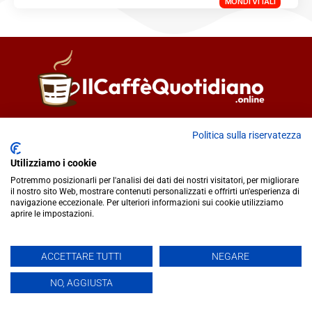
MONDI VITALI
Direttore responsabile
Fiorella Falci
Politica sulla riservatezza
93100 Caltanissetta (CL)
redazione@ilcaffequotidiano.online
Utilizziamo i cookie
C.F. 92076900858
Potremmo posizionarli per l'analisi dei dati dei nostri visitatori, per migliorare
il nostro sito Web, mostrare contenuti personalizzati e offrirti un'esperienza di
Chi siamo
navigazione eccezionale. Per ulteriori informazioni sui cookie utilizziamo
Privacy & Cookie Policy
aprire le impostazioni.
IlCaffèQuotidiano.online è una testata giornalistica registrata
ACCETTARE TUTTI
NEGARE
presso il Tribunale di Caltanissetta n.02/2024 del 17/07/2024 |
NO, AGGIUSTA
Realizzato da
Creative Agency