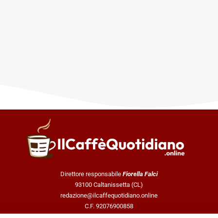
Direttore responsabile
Fiorella Falci
93100 Caltanissetta (CL)
redazione@ilcaffequotidiano.online
C.F. 92076900858
Chi siamo